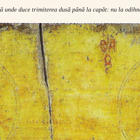
tă unde duce trimiterea dusă până la capăt: nu la odihn