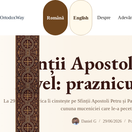
Sari
la
conținut
OrtodoxWay
Despre
Adevăr
Română
English
Sfinții Apostol
Pavel: praznic
La 29 iunie, Biserica îi cinstește pe Sfinții Apostoli Petru și P
cununa muceniciei care le-a pecetl
Daniel G
29/06/2026
Po