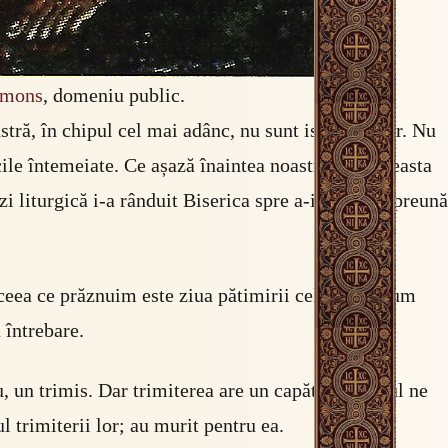
mmons
, domeniu public.
stră, în chipul cel mai adânc, nu sunt isprăvile lor. Nu
cile întemeiate. Ce așază înaintea noastră ziua aceasta
 liturgică i-a rânduit Biserica spre a-i cinsti împreună
 ceea ce prăznuim este ziua pătimirii celor doi. Cum
 întrebare.
ău, un trimis. Dar trimiterea are un capăt. Praznicul ne
l trimiterii lor; au murit pentru ea.