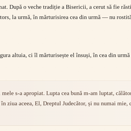
mat. După o veche tradiție a Bisericii, a cerut să fie ră
rs, la urmă, în mărturisirea cea din urmă — nu rostită 
gura altuia, ci îl mărturisește el însuși, în cea din urmă
 mele s-a apropiat. Lupta cea bună m-am luptat, călăto
n ziua aceea, El, Dreptul Judecător, și nu numai mie, ci