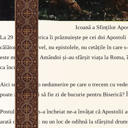
Icoană a Sfinților Apos
La 29 iunie, Biserica îi prăznuiește pe cei doi Apostoli
călătoriile lui Pavel, nu epistolele, nu cetățile în care
este moartea lor. Amândoi și-au sfârșit viața la Roma, î
ca încununați.
Aici se ascunde o nedumerire pe care o trecem cu veder
poate ziua morții să fie zi de bucurie pentru Biserică? 
Postul care abia s-a încheiat ne-a învățat că Apostolii au
arată care este el: nu un loc de odihnă la sfârșitul drumu