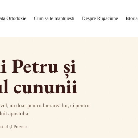
ata Ortodoxie
Cum sa te mantuiesti
Despre Rugăciune
Istori
i Petru și
ul cununii
avel, nu doar pentru lucrarea lor, ci pentru
uit apostolia.
sturi și Praznice