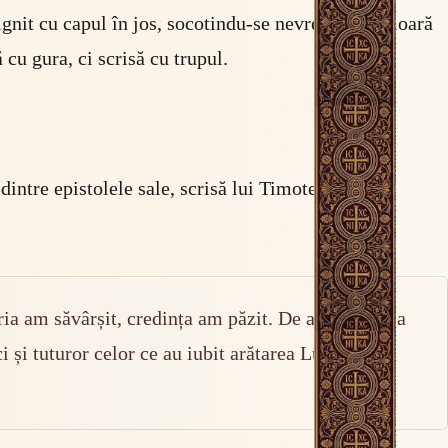
stignit cu capul în jos, socotindu-se nevrednic să moară
cu gura, ci scrisă cu trupul.
 dintre epistolele sale, scrisă lui Timotei ca un
ria am săvârșit, credința am păzit. De acum mi s-a
 și tuturor celor ce au iubit arătarea Lui.” (2