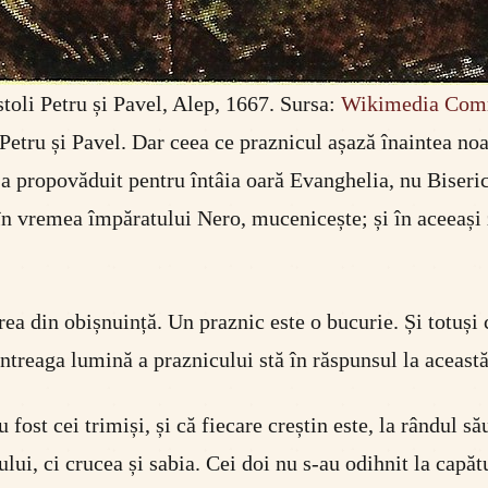
toli Petru și Pavel, Alep, 1667. Sursa:
Wikimedia Co
 Petru și Pavel. Dar ceea ce praznicul așază înaintea noa
 s-a propovăduit pentru întâia oară Evanghelia, nu Biseri
n vremea împăratului Nero, mucenicește; și în aceeași zi
ea din obișnuință. Un praznic este o bucurie. Și totuși
Întreaga lumină a praznicului stă în răspunsul la această
 fost cei trimiși, și că fiecare creștin este, la rândul s
lui, ci crucea și sabia. Cei doi nu s-au odihnit la capătu