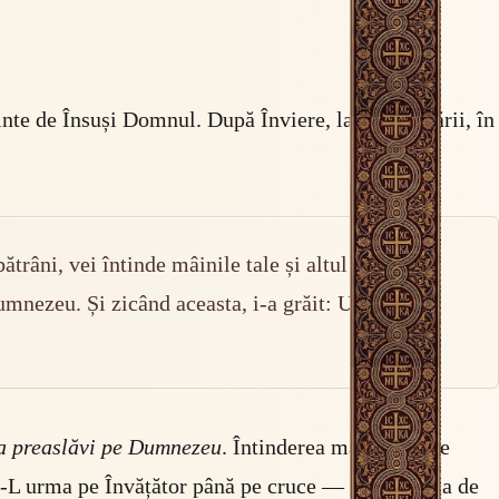
ainte de Însuși Domnul. După Înviere, la malul mării, în
trâni, vei întinde mâinile tale și altul te va
Dumnezeu. Și zicând aceasta, i-a grăit: Urmează
va preaslăvi pe Dumnezeu
. Întinderea mâinilor este
 a-L urma pe Învățător până pe cruce — iar porunca de