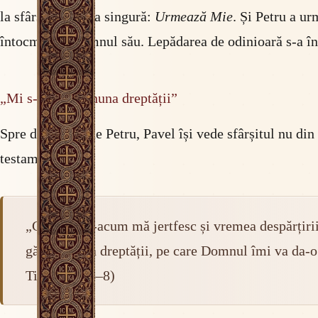
la sfârșit este una singură:
Urmează Mie
. Și Petru a ur
întocmai ca Domnul său. Lepădarea de odinioară s-a înto
„Mi s-a gătit cununa dreptății”
Spre deosebire de Petru, Pavel își vede sfârșitul nu din 
testament:
„Căci eu de-acum mă jertfesc și vremea despărțirii
gătit cununa dreptății, pe care Domnul îmi va da-o î
Timotei 4, 6–8)