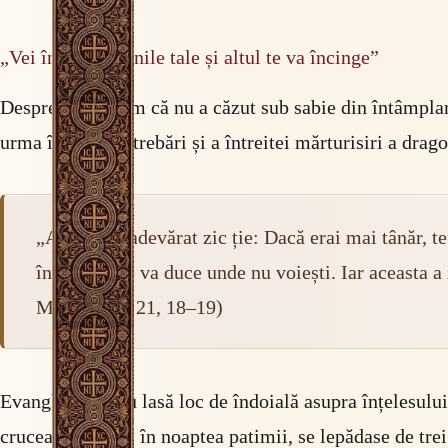
„Vei întinde mâinile tale și altul te va încinge”
Despre Petru știm că nu a căzut sub sabie din întâmplar
urma întreitei întrebări și a întreitei mărturisiri a drago
„Adevărat, adevărat zic ție: Dacă erai mai tânăr, te
încinge și te va duce unde nu voiești. Iar aceasta 
Mie.” (Ioan 21, 18–19)
Evanghelistul nu lasă loc de îndoială asupra înțelesului
crucea. Cel care, în noaptea patimii, se lepădase de tr