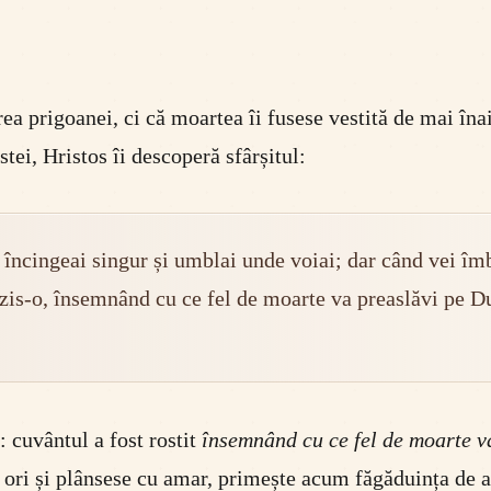
ea prigoanei, ci că moartea îi fusese vestită de mai în
stei, Hristos îi descoperă sfârșitul:
 încingeai singur și umblai unde voiai; dar când vei îmbă
a zis-o, însemnând cu ce fel de moarte va preaslăvi pe 
: cuvântul a fost rostit
însemnând cu ce fel de moarte 
ei ori și plânsese cu amar, primește acum făgăduința de