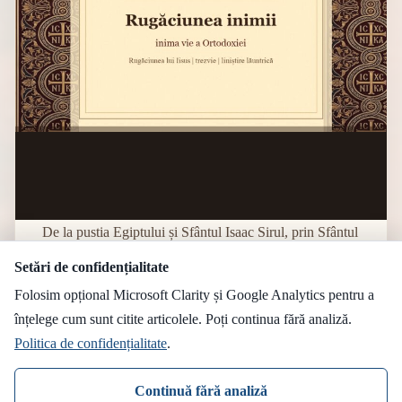
De la pustia Egiptului și Sfântul Isaac Sirul, prin Sfântul
Grigorie Palama și Filocalia, până la Sfântul Paisie
Setări de confidențialitate
Velicicovski și Sfântul Iosif Isihastul — firul neîntrerupt
Folosim opțional Microsoft Clarity și Google Analytics pentru a
al rugăciunii lui Iisus în tradiția ortodoxă și semnificația
înțelege cum sunt citite articolele. Poți continua fără analiză.
lui pentru orice creștin.
Politica de confidențialitate
.
Daniel G
18/04/2026
Continuă fără analiză