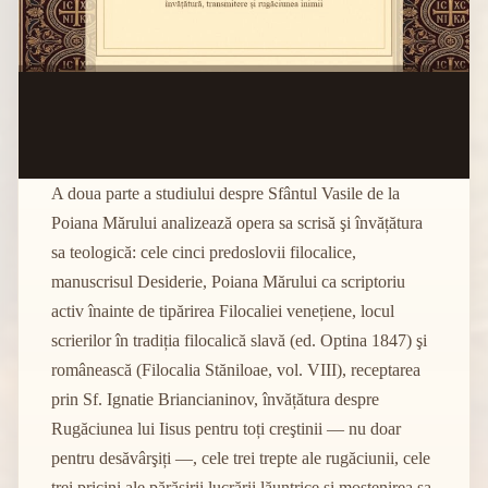
A doua parte a studiului despre Sfântul Vasile de la
Poiana Mărului analizează opera sa scrisă şi învățătura
sa teologică: cele cinci predoslovii filocalice,
manuscrisul Desiderie, Poiana Mărului ca scriptoriu
activ înainte de tipărirea Filocaliei venețiene, locul
scrierilor în tradiția filocalică slavă (ed. Optina 1847) şi
românească (Filocalia Stăniloae, vol. VIII), receptarea
prin Sf. Ignatie Briancianinov, învățătura despre
Rugăciunea lui Iisus pentru toți creştinii — nu doar
pentru desăvârşiți —, cele trei trepte ale rugăciunii, cele
trei pricini ale părăsirii lucrării lăuntrice şi moştenirea sa