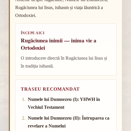
Rugăciunea lui Iisus, isihasm și viața lăuntrică a
Ortodoxiei.
ÎNCEPE AICI
Rugăciunea inimii — inima vie a
Ortodoxiei
O introducere directă în Rugăciunea lui Iisus și
în tradiția isihastă.
TRASEU RECOMANDAT
Numele lui Dumnezeu (I): YHWH în
Vechiul Testament
Numele lui Dumnezeu (II): Întruparea ca
revelare a Numelui