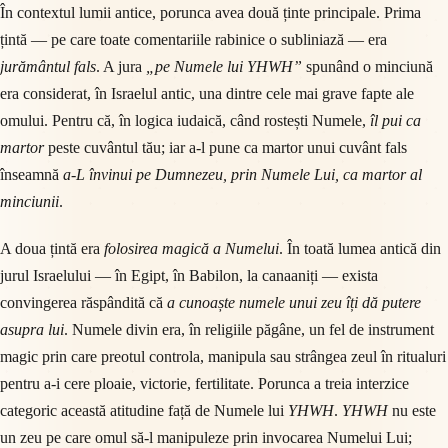
În contextul lumii antice, porunca avea două ținte principale. Prima
țintă — pe care toate comentariile rabinice o subliniază — era
jurământul fals
. A jura
„pe Numele lui YHWH”
spunând o minciună
era considerat, în Israelul antic, una dintre cele mai grave fapte ale
omului. Pentru că, în logica iudaică, când rostești Numele,
îl pui ca
martor
peste cuvântul tău; iar a-l pune ca martor unui cuvânt fals
înseamnă
a-L învinui pe Dumnezeu, prin Numele Lui, ca martor al
minciunii
.
A doua țintă era
folosirea magică a Numelui
. În toată lumea antică din
jurul Israelului — în Egipt, în Babilon, la canaaniți — exista
convingerea răspândită că
a cunoaște numele unui zeu îți dă putere
asupra lui
. Numele divin era, în religiile păgâne, un fel de instrument
magic prin care preotul controla, manipula sau strângea zeul în ritualuri
pentru a-i cere ploaie, victorie, fertilitate. Porunca a treia interzice
categoric această atitudine față de Numele lui
YHWH
.
YHWH
nu este
un zeu pe care omul să-l manipuleze prin invocarea Numelui Lui;