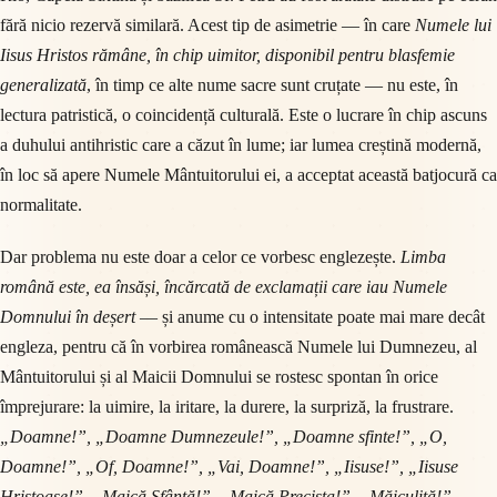
fără nicio rezervă similară. Acest tip de asimetrie — în care
Numele lui
Iisus Hristos rămâne, în chip uimitor, disponibil pentru blasfemie
generalizată
, în timp ce alte nume sacre sunt cruțate — nu este, în
lectura patristică, o coincidență culturală. Este o lucrare în chip ascuns
a duhului antihristic care a căzut în lume; iar lumea creștină modernă,
în loc să apere Numele Mântuitorului ei, a acceptat această batjocură ca
normalitate.
Dar problema nu este doar a celor ce vorbesc englezește.
Limba
română este, ea însăși, încărcată de exclamații care iau Numele
Domnului în deșert
— și anume cu o intensitate poate mai mare decât
engleza, pentru că în vorbirea românească Numele lui Dumnezeu, al
Mântuitorului și al Maicii Domnului se rostesc spontan în orice
împrejurare: la uimire, la iritare, la durere, la surpriză, la frustrare.
„Doamne!”, „Doamne Dumnezeule!”, „Doamne sfinte!”, „O,
Doamne!”, „Of, Doamne!”, „Vai, Doamne!”, „Iisuse!”, „Iisuse
Hristoase!”, „Maică Sfântă!”, „Maică Precista!”, „Măiculiță!”
—