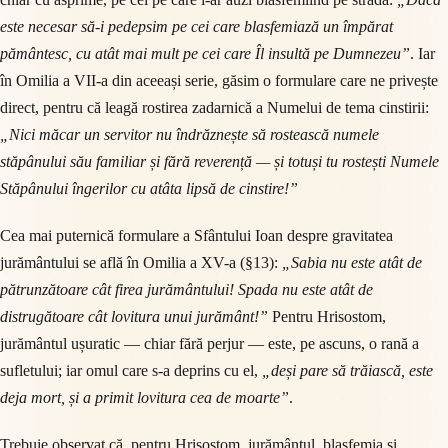
este necesar să-i pedepsim pe cei care blasfemiază un împărat
pământesc, cu atât mai mult pe cei care Îl insultă pe Dumnezeu”
. Iar
în Omilia a VII-a din aceeași serie, găsim o formulare care ne privește
direct, pentru că leagă rostirea zadarnică a Numelui de tema cinstirii:
„Nici măcar un servitor nu îndrăznește să rostească numele
stăpânului său familiar și fără reverență — și totuși tu rostești Numele
Stăpânului îngerilor cu atâta lipsă de cinstire!”
Cea mai puternică formulare a Sfântului Ioan despre gravitatea
jurământului se află în Omilia a XV-a (§13):
„Sabia nu este atât de
pătrunzătoare cât firea jurământului! Spada nu este atât de
distrugătoare cât lovitura unui jurământ!”
Pentru Hrisostom,
jurământul ușuratic — chiar fără perjur — este, pe ascuns, o rană a
sufletului; iar omul care s-a deprins cu el,
„deși pare să trăiască, este
deja mort, și a primit lovitura cea de moarte”
.
Trebuie observat că, pentru Hrisostom, jurământul, blasfemia și