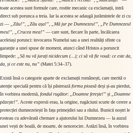
toate acestea sunt formule care, rostite mecanic ca exclamații, intră
direct sub porunca a treia. Iar la acestea se adaugă jurămintele de zi cu
zi —
„Zău!”, „Zău așa!”, „Mă jur pe Dumnezeu!”, „Pe Dumnezeul
meu!”, „Crucea mea!”
— care sunt, fiecare în parte, încălcarea
aceleiași porunci: invocarea Numelui sau a unei realități sfinte ca
garanție a unei spuse de moment, atunci când Hristos a poruncit
limpede:
„Să nu vă jurați nicidecum (…); ci să vă fie vouă: ce este da,
da, și ce este nu, nu”
(Matei 5:34–37).
Există însă o categorie aparte de exclamații românești, care merită o
atenție specială pentru că își păstrează
forma pioasă
deși și-au pierdut,
în vorbirea modernă,
fondul rugător
:
„Doamne ferește!”
și
„Doamne
păzește!”
. Aceste expresii erau, la origine, rugăciuni scurte de cerere a
protecției dumnezeiești în fața primejdiei sau a răului. Bunicii noștri le
rosteau cu adevărată chemare a ajutorului lui Dumnezeu — la auzul
unei vești de boală, de moarte, de nenorocire. Astăzi însă, în vorbirea