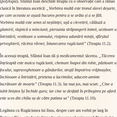
(
polylogia
). Sfântul Ioan deschide treapta cu o observație care a rămas
clasică în literatura ascetică:
„Vorbirea multă este tronul slavei deșarte,
pe care aceasta se așază bucuros pentru a se arăta și a se făli.
Vorbirea multă este semn al neștiinței, ușă a clevetirii, călăuză a
glumirii, slujnică a minciunii, pierzania străpungerii inimii, urzitoare a
întristării, vestitoare a somnului, risipirea adunării minții, sfârșitul
priveghierii, răcirea râvnei, întunecarea rugăciunii”
(Treapta 11.2).
În aceeași treaptă, Sfântul Ioan dă și
medicamentul
: tăcerea.
„Tăcerea
înțeleaptă este maica rugăciunii, chemare înapoi din robie, păzitoare a
focului, supraveghetoare a gândurilor, strajă împotriva vrăjmașilor,
închisoare a întristării, prietena a lacrimilor, aducere-aminte
lucrătoare de moarte”
(Treapta 11.3). Iar mai jos, mai scurt:
„Cine a
iubit liniștea își închide gura; iar cine se desfată în pribegirea pe afară
este scos din chilia sa de către patima sa”
(Treapta 11.10).
Legătura cu Rugăciunea lui Iisus, despre care am vorbit pe larg în