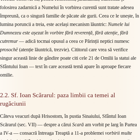
folosirea zadarnică a Numelui în vorbirea curentă sunt tratate adesea
împreună, ca o singură familie de păcate ale gurii. Ceea ce le unește, în
lumina poruncii a treia, este același mecanism lăuntric:
Numele lui
Dumnezeu este așezat în vorbire fără reverență, fără atenție, fără
cutremur
— adică tocmai opusul a ceea ce Părinții neptici numesc
prosochē
(atenție lăuntrică, trezvie). Cititorul care vrea să verifice
singur această linie de gândire poate citi cele 21 de Omilii la statui ale
Sfântului Ioan — text în care această temă apare în aproape fiecare
omilie.
2.2. Sf. Ioan Scărarul: paza limbii ca temei al
rugăciunii
Câteva veacuri după Hrisostom, în pustia Sinaiului, Sfântul Ioan
Scărarul (sec. VII) — despre a cărui
Scară
am vorbit pe larg în Partea
a IV-a — consacră întreaga Treaptă a 11-a problemei
vorbirii multe