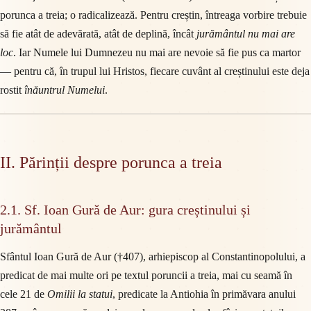
porunca a treia; o radicalizează. Pentru creștin, întreaga vorbire trebuie
să fie atât de adevărată, atât de deplină, încât
jurământul nu mai are
loc
. Iar Numele lui Dumnezeu nu mai are nevoie să fie pus ca martor
— pentru că, în trupul lui Hristos, fiecare cuvânt al creștinului este deja
rostit
înăuntrul Numelui
.
II. Părinții despre porunca a treia
2.1. Sf. Ioan Gură de Aur: gura creștinului și
jurământul
Sfântul Ioan Gură de Aur (†407), arhiepiscop al Constantinopolului, a
predicat de mai multe ori pe textul poruncii a treia, mai cu seamă în
cele 21 de
Omilii la statui
, predicate la Antiohia în primăvara anului