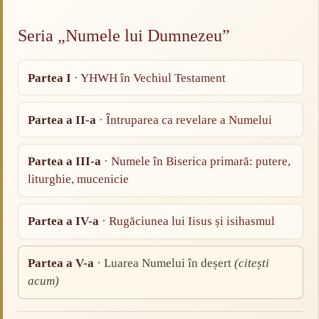
Seria „Numele lui Dumnezeu”
Partea I
·
YHWH în Vechiul Testament
Partea a II-a
·
Întruparea ca revelare a Numelui
Partea a III-a
·
Numele în Biserica primară: putere,
liturghie, mucenicie
Partea a IV-a
·
Rugăciunea lui Iisus și isihasmul
Partea a V-a
· Luarea Numelui în deșert
(citești
acum)