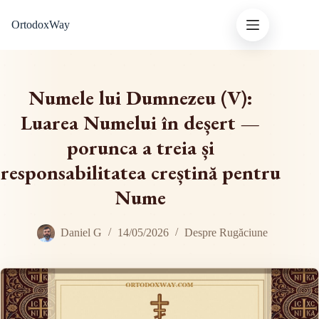
Sari
OrtodoxWay
la
conținut
Numele lui Dumnezeu (V):
Luarea Numelui în deșert —
porunca a treia și
responsabilitatea creștină pentru
Nume
Daniel G
14/05/2026
Despre Rugăciune