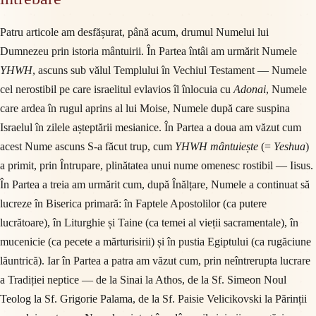
Patru articole am desfășurat, până acum, drumul Numelui lui
Dumnezeu prin istoria mântuirii. În Partea întâi am urmărit Numele
YHWH
, ascuns sub vălul Templului în Vechiul Testament — Numele
cel nerostibil pe care israelitul evlavios îl înlocuia cu
Adonai
, Numele
care ardea în rugul aprins al lui Moise, Numele după care suspina
Israelul în zilele așteptării mesianice. În Partea a doua am văzut cum
acest Nume ascuns S-a făcut trup, cum
YHWH mântuiește
(=
Yeshua
)
a primit, prin Întrupare, plinătatea unui nume omenesc rostibil — Iisus.
În Partea a treia am urmărit cum, după Înălțare, Numele a continuat să
lucreze în Biserica primară: în Faptele Apostolilor (ca putere
lucrătoare), în Liturghie și Taine (ca temei al vieții sacramentale), în
mucenicie (ca pecete a mărturisirii) și în pustia Egiptului (ca rugăciune
lăuntrică). Iar în Partea a patra am văzut cum, prin neîntrerupta lucrare
a Tradiției neptice — de la Sinai la Athos, de la Sf. Simeon Noul
Teolog la Sf. Grigorie Palama, de la Sf. Paisie Velicikovski la Părinții