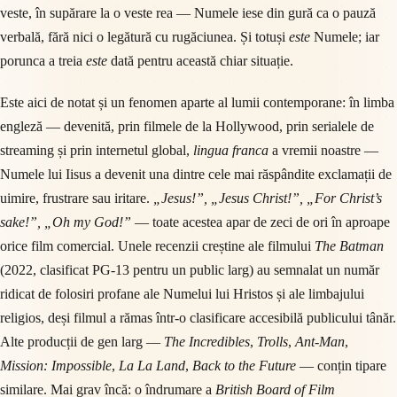
veste, în supărare la o veste rea — Numele iese din gură ca o pauză
verbală, fără nici o legătură cu rugăciunea. Și totuși
este
Numele; iar
porunca a treia
este
dată pentru această chiar situație.
Este aici de notat și un fenomen aparte al lumii contemporane: în limba
engleză — devenită, prin filmele de la Hollywood, prin serialele de
streaming și prin internetul global,
lingua franca
a vremii noastre —
Numele lui Iisus a devenit una dintre cele mai răspândite exclamații de
uimire, frustrare sau iritare.
„Jesus!”, „Jesus Christ!”, „For Christ’s
sake!”, „Oh my God!”
— toate acestea apar de zeci de ori în aproape
orice film comercial. Unele recenzii creștine ale filmului
The Batman
(2022, clasificat PG-13 pentru un public larg) au semnalat un număr
ridicat de folosiri profane ale Numelui lui Hristos și ale limbajului
religios, deși filmul a rămas într-o clasificare accesibilă publicului tânăr.
Alte producții de gen larg —
The Incredibles
,
Trolls
,
Ant-Man
,
Mission: Impossible
,
La La Land
,
Back to the Future
— conțin tipare
similare. Mai grav încă: o îndrumare a
British Board of Film