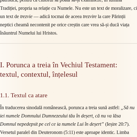
Tradiției, propria sa relație cu Numele. Nu este un text de moralizare, ci
un text de
trezvie
— adică tocmai de aceea
trezvire
la care Părinții
neptici cheamă necontenit pe orice creștin care vrea să-și ducă viața
înăuntrul Numelui lui Hristos.
I. Porunca a treia în Vechiul Testament:
textul, contextul, înțelesul
1.1. Textul ca atare
În traducerea sinodală românească, porunca a treia sună astfel:
„Să nu
iei numele Domnului Dumnezeului tău în deșert, că nu va lăsa
Domnul nepedepsit pe cel ce ia numele Lui în deșert”
(Ieșire 20:7).
Versetul paralel din Deuteronom (5:11) este aproape identic. Limba