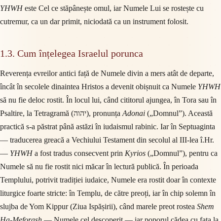
YHWH
este Cel ce stăpânește omul, iar Numele Lui se rostește cu
cutremur, ca un dar primit, niciodată ca un instrument folosit.
1.3. Cum înțelegea Israelul porunca
Reverența evreilor antici față de Numele divin a mers atât de departe,
încât în secolele dinaintea Hristos a devenit obișnuit ca Numele
YHWH
să nu fie deloc rostit. În locul lui, când cititorul ajungea, în Tora sau în
Psaltire, la Tetragramă (יהוה), pronunța
Adonai
(„Domnul”). Această
practică s-a păstrat până astăzi în iudaismul rabinic. Iar în Septuaginta
— traducerea greacă a Vechiului Testament din secolul al III-lea î.Hr.
—
YHWH
a fost tradus consecvent prin
Kyrios
(„Domnul”), pentru ca
Numele să nu fie rostit nici măcar în lectură publică. În perioada
Templului, potrivit tradiției iudaice, Numele era rostit doar în contexte
liturgice foarte stricte: în Templu, de către preoți, iar în chip solemn în
slujba de Yom Kippur (Ziua Ispășirii), când marele preot rostea
Shem
Ha-Meforash
— Numele cel descoperit — iar poporul cădea cu fața la