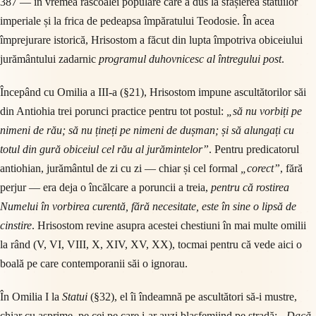
387 — în vremea răscoalei populare care a dus la sfâșierea statuilor
imperiale și la frica de pedeapsa împăratului Teodosie. În acea
împrejurare istorică, Hrisostom a făcut din lupta împotriva obiceiului
jurământului zadarnic
programul duhovnicesc al întregului post
.
Începând cu Omilia a III-a (§21), Hrisostom impune ascultătorilor săi
din Antiohia trei porunci practice pentru tot postul:
„să nu vorbiți pe
nimeni de rău; să nu țineți pe nimeni de dușman; și să alungați cu
totul din gură obiceiul cel rău al jurămintelor”
. Pentru predicatorul
antiohian, jurământul de zi cu zi — chiar și cel formal
„corect”
, fără
perjur — era deja o încălcare a poruncii a treia,
pentru că rostirea
Numelui în vorbirea curentă, fără necesitate, este în sine o lipsă de
cinstire
. Hrisostom revine asupra acestei chestiuni în mai multe omilii
la rând (V, VI, VIII, X, XIV, XV, XX), tocmai pentru că vede aici o
boală pe care contemporanii săi o ignorau.
În Omilia I la
Statui
(§32), el îi îndeamnă pe ascultători să-i mustre,
chiar cu asprime, pe cei pe care i-ar auzi blasfemiind pe stradă:
„Dacă