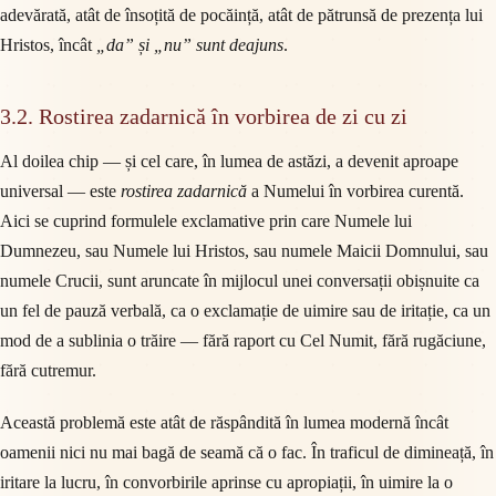
adevărată, atât de însoțită de pocăință, atât de pătrunsă de prezența lui
Hristos, încât
„da” și „nu” sunt deajuns
.
3.2. Rostirea zadarnică în vorbirea de zi cu zi
Al doilea chip — și cel care, în lumea de astăzi, a devenit aproape
universal — este
rostirea zadarnică
a Numelui în vorbirea curentă.
Aici se cuprind formulele exclamative prin care Numele lui
Dumnezeu, sau Numele lui Hristos, sau numele Maicii Domnului, sau
numele Crucii, sunt aruncate în mijlocul unei conversații obișnuite ca
un fel de pauză verbală, ca o exclamație de uimire sau de iritație, ca un
mod de a sublinia o trăire — fără raport cu Cel Numit, fără rugăciune,
fără cutremur.
Această problemă este atât de răspândită în lumea modernă încât
oamenii nici nu mai bagă de seamă că o fac. În traficul de dimineață, în
iritare la lucru, în convorbirile aprinse cu apropiații, în uimire la o