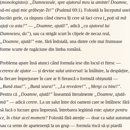
(
monologistos
):
„Dumnezeule, spre ajutorul meu ia aminte! Doamne,
să-mi ajuți mie grăbește-Te!”
(Psalmul 69:1). Folosită la începutul unei
lucrări grele, ca răspuns când cineva îți cere să faci ceva (
„poți să mă
ajuți cu asta?” — „Doamne, ajută!”
, adică
„cu ajutorul lui
Dumnezeu, da”
), sau ca strigăt scurt în clipele de necaz real,
„Doamne, ajută!”
este, fără îndoială, una dintre cele mai frumoase
forme scurte de rugăciune din limba română.
Problema apare însă atunci când formula iese din locul ei firesc —
cererea de ajutor
— și devine
salut universal
: la întâlnire, la despărțire,
la fiecare împrejurare în care ar fi firească o formulă obișnuită —
„Bună ziua!”
,
„Bună seara!”
,
„La revedere!”
,
„Mergi cu bine!”
.
Pentru că
„Doamne, ajută!”
înseamnă literalmente
„Doamne, ajută-
mă”
— adică
cerere
. La un salut între doi oameni care se întâlnesc fără
să facă o lucrare grea împreună, întrebarea legitimă este:
ajutor pentru
ce, în chiar acel moment?
Folosită fără atenție — doar ca salut automat
sau ca semn de apartenență la un grup — formula riscă să-și piardă