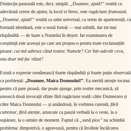
Distincția pastorală este, deci, simplă:
„Doamne, ajută!”
rostită cu
adevărată cerere de ajutor, la locul ei firesc, este
rugăciune frumoasă
.
„Doamne, ajută!”
rostită ca salut universal, ca semn de apartenență, ca
formulă identitară, este o nouă formă — mai subtilă, dar tot mai
răspândită — de luare a Numelui în deșert. Iar examinarea de
conștiință este aceeași pe care am propus-o pentru toate exclamațiile
pioase:
cui mă adresez când rostesc Numele? Cer într-adevăr ceva,
sau doar mă fac văzut?
Există o expresie românească foarte răspândită și foarte puțin observată
ca problemă:
„Doamne, Maica Domnului!”
. Ea merită atenție tocmai
pentru că pare pioasă, dar poate ajunge, prin rostire mecanică, să
unească două invocații sfinte fără rugăciune reală: către Dumnezeu și
către Maica Domnului — și amândouă, în vorbirea curentă,
fără
cutremur
,
fără atenție
, aruncate ca pauză verbală la o veste, la o
supărare, la o uimire de moment. Faptul că
„sună pios”
nu schimbă
problema: dimpotrivă, o agravează, pentru că învăluie încălcarea