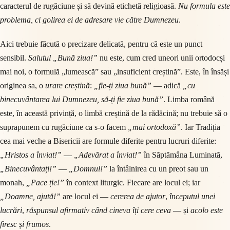
caracterul de rugăciune și să devină etichetă religioasă.
Nu formula este
problema, ci golirea ei de adresare vie către Dumnezeu
.
Aici trebuie făcută o precizare delicată, pentru că este un punct
sensibil.
Salutul „Bună ziua!”
nu este, cum cred uneori unii ortodocși
mai noi, o formulă „lumească” sau „insuficient creștină”. Este, în însăși
originea sa, o
urare creștină
:
„fie-ți ziua bună”
— adică
„cu
binecuvântarea lui Dumnezeu, să-ți fie ziua bună”
. Limba română
este, în această privință, o limbă creștină de la rădăcină; nu trebuie să o
suprapunem cu rugăciune ca s-o facem
„mai ortodoxă”
. Iar Tradiția
cea mai veche a Bisericii are formule diferite pentru lucruri diferite:
„Hristos a înviat!”
—
„Adevărat a înviat!”
în Săptămâna Luminată,
„Binecuvântați!”
—
„Domnul!”
la întâlnirea cu un preot sau un
monah,
„Pace ție!”
în context liturgic. Fiecare are locul ei; iar
„Doamne, ajută!”
are locul ei —
cererea de ajutor
,
începutul unei
lucrări
,
răspunsul afirmativ când cineva îți cere ceva
— și
acolo este
firesc și frumos
.