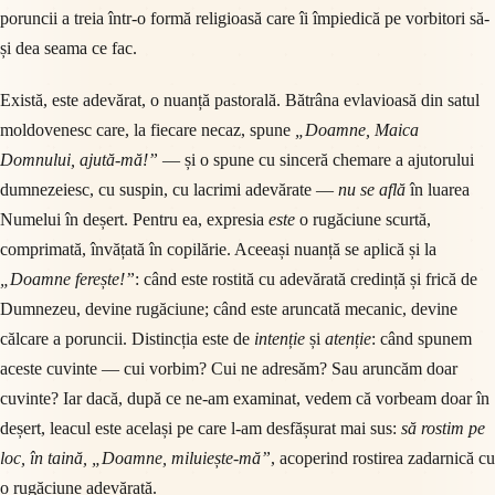
poruncii a treia într-o formă religioasă care îi împiedică pe vorbitori să-
și dea seama ce fac.
Există, este adevărat, o nuanță pastorală. Bătrâna evlavioasă din satul
moldovenesc care, la fiecare necaz, spune
„Doamne, Maica
Domnului, ajută-mă!”
— și o spune cu sinceră chemare a ajutorului
dumnezeiesc, cu suspin, cu lacrimi adevărate —
nu se află
în luarea
Numelui în deșert. Pentru ea, expresia
este
o rugăciune scurtă,
comprimată, învățată în copilărie. Aceeași nuanță se aplică și la
„Doamne ferește!”
: când este rostită cu adevărată credință și frică de
Dumnezeu, devine rugăciune; când este aruncată mecanic, devine
călcare a poruncii. Distincția este de
intenție
și
atenție
: când spunem
aceste cuvinte — cui vorbim? Cui ne adresăm? Sau aruncăm doar
cuvinte? Iar dacă, după ce ne-am examinat, vedem că vorbeam doar în
deșert, leacul este același pe care l-am desfășurat mai sus:
să rostim pe
loc, în taină, „Doamne, miluiește-mă”
, acoperind rostirea zadarnică cu
o rugăciune adevărată.