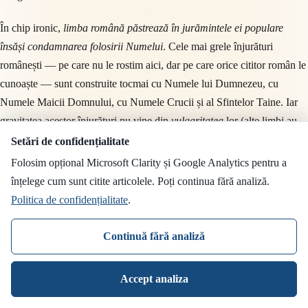
În chip ironic,
limba română păstrează în jurămintele ei populare
însăși condamnarea folosirii Numelui
. Cele mai grele înjurături
românești — pe care nu le rostim aici, dar pe care orice cititor român le
cunoaște — sunt construite tocmai cu Numele lui Dumnezeu, cu
Numele Maicii Domnului, cu Numele Crucii și al Sfintelor Taine. Iar
gravitatea acestor înjurături nu vine din
vulgaritatea
lor (alte limbi au
vulgarități mult mai aspre fără să atingă Numele), ci tocmai din
Setări de confidențialitate
folosirea Numelui
. Despre acest chip cel mai grav al călcării poruncii a
Folosim opțional Microsoft Clarity și Google Analytics pentru a
treia vom vorbi mai jos, în secțiunea despre înjurătură și hulă.
înțelege cum sunt citite articolele. Poți continua fără analiză.
Politica de confidențialitate
.
Un al doilea paradox merită observat.
Cei mai mulți dintre cei care
folosesc Numele lui Iisus ca exclamație profană sunt — cu deosebire în
Continuă fără analiză
Occident — fie creștini de obicei, fie atei convinși
. Dintre cei dintâi,
problema este obișnuința nepăzită: au învățat formula din filme și din
Accept analiza
vorbirea celor din jur și au preluat-o fără să gândească. Cu privire la cei
din al doilea grup, observația teologică este următoarea: chiar și atunci