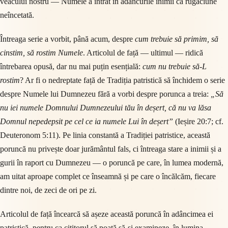
veacului nostru — Numele a intrat în adâncurile inimii ca rugăciune
neîncetată.
Întreaga serie a vorbit, până acum, despre
cum trebuie să primim, să
cinstim, să rostim Numele
. Articolul de față — ultimul — ridică
întrebarea opusă, dar nu mai puțin esențială:
cum nu trebuie să-L
rostim
? Ar fi o nedreptate față de Tradiția patristică să închidem o serie
despre Numele lui Dumnezeu fără a vorbi despre porunca a treia:
„Să
nu iei numele Domnului Dumnezeului tău în deșert, că nu va lăsa
Domnul nepedepsit pe cel ce ia numele Lui în deșert”
(Ieșire 20:7; cf.
Deuteronom 5:11). Pe linia constantă a Tradiției patristice, această
poruncă nu privește doar jurământul fals, ci întreaga stare a inimii și a
gurii în raport cu Dumnezeu — o poruncă pe care, în lumea modernă,
am uitat aproape complet ce înseamnă și pe care o încălcăm, fiecare
dintre noi, de zeci de ori pe zi.
Articolul de față încearcă să așeze această poruncă în adâncimea ei
patristică, pentru ca cititorul să poată să-și examineze, în lumina