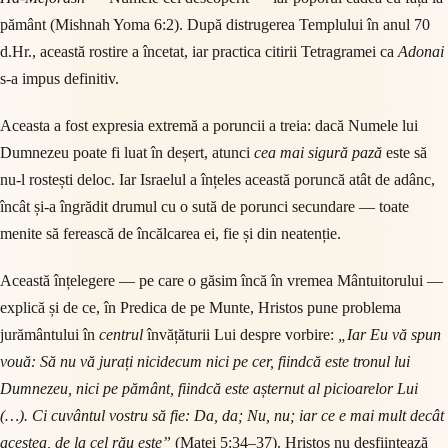
pământ (Mishnah Yoma 6:2). După distrugerea Templului în anul 70
d.Hr., această rostire a încetat, iar practica citirii Tetragramei ca
Adonai
s-a impus definitiv.
Aceasta a fost expresia extremă a poruncii a treia: dacă Numele lui
Dumnezeu poate fi luat în deșert, atunci
cea mai sigură pază
este să
nu-l rostești deloc. Iar Israelul a înțeles această poruncă atât de adânc,
încât și-a îngrădit drumul cu o sută de porunci secundare — toate
menite să ferească de încălcarea ei, fie și din neatenție.
Această înțelegere — pe care o găsim încă în vremea Mântuitorului —
explică și de ce, în Predica de pe Munte, Hristos pune problema
jurământului în
centrul
învățăturii Lui despre vorbire:
„Iar Eu vă spun
vouă: Să nu vă jurați nicidecum nici pe cer, fiindcă este tronul lui
Dumnezeu, nici pe pământ, fiindcă este așternut al picioarelor Lui
(…). Ci cuvântul vostru să fie: Da, da; Nu, nu; iar ce e mai mult decât
acestea, de la cel rău este”
(Matei 5:34–37). Hristos nu desființează