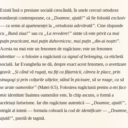
Există însă o presiune socială crescândă, în unele cercuri ortodoxe
românești contemporane, ca
„Doamne, ajută!”
să fie folosită
exclusiv
— ca semn al apartenenței la
„ortodoxia adevărată”
. Cine răspunde
cu
„Bună ziua!”
sau cu
„La revedere!”
simte că este privit ca
mai
puțin practicant
,
mai puțin duhovnicesc
,
mai puțin „din-ai noștri”
.
Acesta nu mai este un fenomen de rugăciune; este un fenomen
identitar
— o folosire a rugăciunii ca
signal of belonging
, ca etichetă
socială. Iar Evanghelia ne dă, despre exact acest fenomen, o avertizare
gravă:
„Și când vă rugați, nu fiți ca fățarnicii, cărora le place, prin
sinagogi și prin colțurile ulițelor, stând în picioare, să se roage, ca să
se arate oamenilor”
(Matei 6:5). Folosirea rugăciunii pentru
a-mi face
mie identitate
înaintea oamenilor este, în chip ascuns, o formă a
aceleiași fariseisme. Iar din rugăciune autentică —
„Doamne, ajută!”
,
strigăt al inimii — formula coboară la
cod de identificare
—
„Doamne,
ajută!”
, parolă de tagmă.