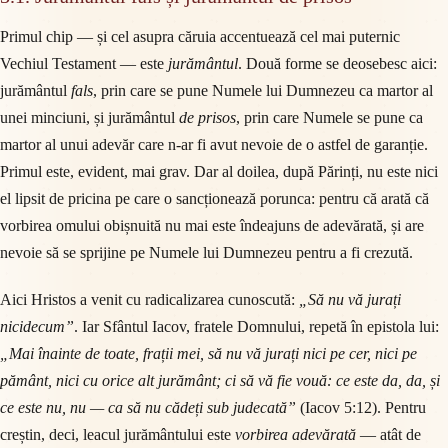
Primul chip — și cel asupra căruia accentuează cel mai puternic
Vechiul Testament — este
jurământul
. Două forme se deosebesc aici:
jurământul
fals
, prin care se pune Numele lui Dumnezeu ca martor al
unei minciuni, și jurământul
de prisos
, prin care Numele se pune ca
martor al unui adevăr care n-ar fi avut nevoie de o astfel de garanție.
Primul este, evident, mai grav. Dar al doilea, după Părinți, nu este nici
el lipsit de pricina pe care o sancționează porunca: pentru că arată că
vorbirea omului obișnuită nu mai este îndeajuns de adevărată, și are
nevoie să se sprijine pe Numele lui Dumnezeu pentru a fi crezută.
Aici Hristos a venit cu radicalizarea cunoscută:
„Să nu vă jurați
nicidecum”
. Iar Sfântul Iacov, fratele Domnului, repetă în epistola lui:
„Mai înainte de toate, frații mei, să nu vă jurați nici pe cer, nici pe
pământ, nici cu orice alt jurământ; ci să vă fie vouă: ce este da, da, și
ce este nu, nu — ca să nu cădeți sub judecată”
(Iacov 5:12). Pentru
creștin, deci, leacul jurământului este
vorbirea adevărată
— atât de