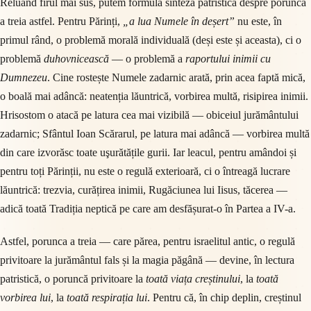
Reluând firul mai sus, putem formula sinteza patristică despre porunca
a treia astfel. Pentru Părinți,
„a lua Numele în deșert”
nu este, în
primul rând, o problemă morală individuală (deși este și aceasta), ci o
problemă
duhovnicească
— o problemă a
raportului inimii cu
Dumnezeu
. Cine rostește Numele zadarnic arată, prin acea faptă mică,
o boală mai adâncă: neatenția lăuntrică, vorbirea multă, risipirea inimii.
Hrisostom o atacă pe latura cea mai vizibilă — obiceiul jurământului
zadarnic; Sfântul Ioan Scărarul, pe latura mai adâncă — vorbirea multă
din care izvorăsc toate uşurătățile gurii. Iar leacul, pentru amândoi și
pentru toți Părinții, nu este o regulă exterioară, ci o întreagă lucrare
lăuntrică: trezvia, curățirea inimii, Rugăciunea lui Iisus, tăcerea —
adică toată Tradiția neptică pe care am desfășurat-o în Partea a IV-a.
Astfel, porunca a treia — care părea, pentru israelitul antic, o regulă
privitoare la jurământul fals și la magia păgână — devine, în lectura
patristică, o poruncă privitoare la
toată viața creștinului
, la
toată
vorbirea lui
, la
toată respirația lui
. Pentru că, în chip deplin, creștinul