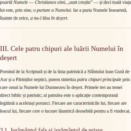
poartă Numele
—
Christianos eimi
, „sunt creștin” — și deci toată viața
lui este, prin sine,
o purtare a Numelui
. Iar a purta Numele înseamnă,
înainte de orice,
a nu-l lăsa în deșert
.
III. Cele patru chipuri ale luării Numelui în
deșert
Pornind de la Scriptură și de la linia patristică a Sfântului Ioan Gură de
Aur și a Părinților neptici, putem sintetiza
patru chipuri principale
prin
care omul ia Numele lui Dumnezeu în deșert. Primele trei au temei
direct biblic și patristic; al patrulea este o aplicație contemporană
legitimă a aceleiași porunci. Fiecare are caracteristicile lui, fiecare are
leacul lui, fiecare cere o lucrare lăuntrică deosebită pentru a fi vindecat.
3.1. Jurământul fals și jurământul de prisos