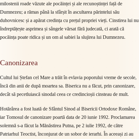
milostenii roade văzute ale pocăinței și ale recunoștinței față de
Dumnezeu; a rămas până la sfârșit în ascultarea părintelui său
duhovnicesc și a apărat credința cu prețul propriei vieți. Cinstirea lui nu
îndreptățește asprimea și sângele vărsat fără judecată, ci arată că
pocăința poate ridica și un om al sabiei la slujirea lui Dumnezeu.
Canonizarea
Cultul lui Ștefan cel Mare a trăit în evlavia poporului vreme de secole,
încă din anii de după moartea sa. Biserica nu a făcut, prin canonizare,
decât să pecetluiască sinodal ceea ce credincioșii cinsteau de mult.
Hotărârea a fost luată de Sfântul Sinod al Bisericii Ortodoxe Române,
iar Tomosul de canonizare poartă data de 20 iunie 1992. Proclamarea
solemnă s-a făcut la Mănăstirea Putna, pe 2 iulie 1992, de către
Patriarhul Teoctist, înconjurat de un sobor de ierarhi. În aceeași zi au