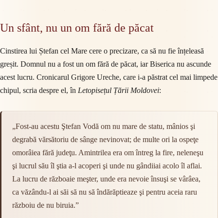
Un sfânt, nu un om fără de păcat
Cinstirea lui Ștefan cel Mare cere o precizare, ca să nu fie înțeleasă
greșit. Domnul nu a fost un om fără de păcat, iar Biserica nu ascunde
acest lucru. Cronicarul Grigore Ureche, care i-a păstrat cel mai limpede
chipul, scria despre el, în
Letopisețul Țării Moldovei
:
„Fost-au acestu Ştefan Vodă om nu mare de statu, mânios şi
degrabă vărsătoriu de sânge nevinovat; de multe ori la ospeţe
omorâiea fără judeţu. Amintrilea era om întreg la fire, neleneşu
şi lucrul său îl ştia a-l acoperi şi unde nu gândiiai acolo îl aflai.
La lucru de războaie meşter, unde era nevoie însuşi se vârâea,
ca văzându-l ai săi să nu să îndărăptieaze şi pentru aceia raru
războiu de nu biruia.”