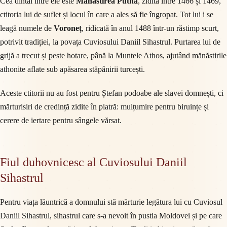
Cea dintâi între ele este
Mănăstirea Putna
, zidită între 1466 și 1469,
ctitoria lui de suflet și locul în care a ales să fie îngropat. Tot lui i se
leagă numele de
Voroneț
, ridicată în anul 1488 într-un răstimp scurt,
potrivit tradiției, la povața Cuviosului Daniil Sihastrul. Purtarea lui de
grijă a trecut și peste hotare, până la Muntele Athos, ajutând mănăstirile
athonite aflate sub apăsarea stăpânirii turcești.
Aceste ctitorii nu au fost pentru Ștefan podoabe ale slavei domnești, ci
mărturisiri de credință zidite în piatră: mulțumire pentru biruințe și
cerere de iertare pentru sângele vărsat.
Fiul duhovnicesc al Cuviosului Daniil
Sihastrul
Pentru viața lăuntrică a domnului stă mărturie legătura lui cu Cuviosul
Daniil Sihastrul, sihastrul care s-a nevoit în pustia Moldovei și pe care