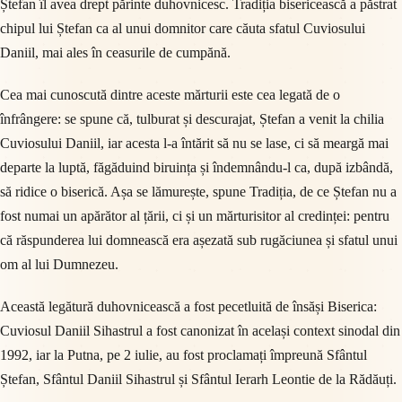
Ștefan îl avea drept părinte duhovnicesc. Tradiția bisericească a păstrat
chipul lui Ștefan ca al unui domnitor care căuta sfatul Cuviosului
Daniil, mai ales în ceasurile de cumpănă.
Cea mai cunoscută dintre aceste mărturii este cea legată de o
înfrângere: se spune că, tulburat și descurajat, Ștefan a venit la chilia
Cuviosului Daniil, iar acesta l-a întărit să nu se lase, ci să meargă mai
departe la luptă, făgăduind biruința și îndemnându-l ca, după izbândă,
să ridice o biserică. Așa se lămurește, spune Tradiția, de ce Ștefan nu a
fost numai un apărător al țării, ci și un mărturisitor al credinței: pentru
că răspunderea lui domnească era așezată sub rugăciunea și sfatul unui
om al lui Dumnezeu.
Această legătură duhovnicească a fost pecetluită de însăși Biserica:
Cuviosul Daniil Sihastrul a fost canonizat în același context sinodal din
1992, iar la Putna, pe 2 iulie, au fost proclamați împreună Sfântul
Ștefan, Sfântul Daniil Sihastrul și Sfântul Ierarh Leontie de la Rădăuți.