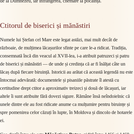
de la Dumnezeu, iar înfrângerea, chemare la pocăință.
Ctitorul de biserici și mănăstiri
Numele lui Ștefan cel Mare este legat astăzi, mai mult decât de
războaie, de mulțimea lăcașurilor sfinte pe care le-a ridicat. Tradiția,
consemnată încă din veacul al XVII-lea, i-a atribuit patruzeci și patru
de biserici și mănăstiri — de unde și credința că ar fi înălțat câte un
lăcaș după fiecare biruință. Istoricii au arătat că această legendă nu este
întocmai adevărată: documentele și pisaniile păstrate îl atestă cu
certitudine drept ctitor a aproximativ treizeci și două de lăcașuri, iar
altele îi sunt atribuite fără dovezi sigure. Rămâne însă neîndoielnic că
unele dintre ele au fost ridicate anume ca mulțumire pentru biruințe și
spre pomenirea celor căzuți în lupte, în Moldova și dincolo de hotarele
ei.