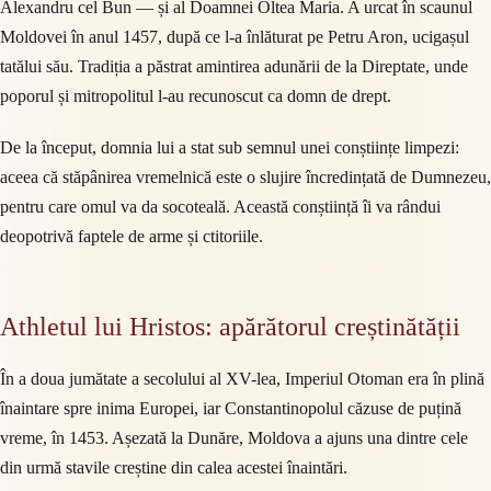
Alexandru cel Bun — și al Doamnei Oltea Maria. A urcat în scaunul
Moldovei în anul 1457, după ce l-a înlăturat pe Petru Aron, ucigașul
tatălui său. Tradiția a păstrat amintirea adunării de la Direptate, unde
poporul și mitropolitul l-au recunoscut ca domn de drept.
De la început, domnia lui a stat sub semnul unei conștiințe limpezi:
aceea că stăpânirea vremelnică este o slujire încredințată de Dumnezeu,
pentru care omul va da socoteală. Această conștiință îi va rândui
deopotrivă faptele de arme și ctitoriile.
Athletul lui Hristos: apărătorul creștinătății
În a doua jumătate a secolului al XV-lea, Imperiul Otoman era în plină
înaintare spre inima Europei, iar Constantinopolul căzuse de puțină
vreme, în 1453. Așezată la Dunăre, Moldova a ajuns una dintre cele
din urmă stavile creștine din calea acestei înaintări.