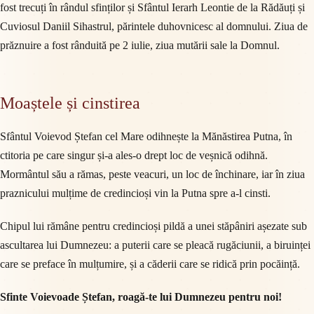
fost trecuți în rândul sfinților și Sfântul Ierarh Leontie de la Rădăuți și
Cuviosul Daniil Sihastrul, părintele duhovnicesc al domnului. Ziua de
prăznuire a fost rânduită pe 2 iulie, ziua mutării sale la Domnul.
Moaștele și cinstirea
Sfântul Voievod Ștefan cel Mare odihnește la Mănăstirea Putna, în
ctitoria pe care singur și-a ales-o drept loc de veșnică odihnă.
Mormântul său a rămas, peste veacuri, un loc de închinare, iar în ziua
praznicului mulțime de credincioși vin la Putna spre a-l cinsti.
Chipul lui rămâne pentru credincioși pildă a unei stăpâniri așezate sub
ascultarea lui Dumnezeu: a puterii care se pleacă rugăciunii, a biruinței
care se preface în mulțumire, și a căderii care se ridică prin pocăință.
Sfinte Voievoade Ștefan, roagă-te lui Dumnezeu pentru noi!