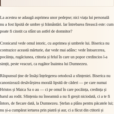
La acestea se adaugă asprimea unor pedepse; nici viața lui personală
nu a fost lipsită de umbre și frământări. Iar întrebarea firească este: cum
poate fi cinstit ca sfânt un astfel de domnitor?
Cronicarul vede omul istoric, cu asprimea și umbrele lui. Biserica nu
contrazice această mărturie, dar vede mai adânc: vede întoarcerea,
pocăința, rugăciunea, ctitoria și felul în care un popor credincios l-a
simțit, peste veacuri, ca rugător înaintea lui Dumnezeu.
Răspunsul ține de însăși înțelegerea ortodoxă a sfințeniei. Biserica nu
canonizează desăvârșirea morală lipsită de căderi — pe care numai
Hristos și Maica Sa o au — ci pe omul în care pocăința, credința și
harul au rodit. Sfințenia nu înseamnă a nu fi greșit niciodată, ci a te fi
întors, de fiecare dată, la Dumnezeu. Ștefan a plâns pentru păcatele lui;
nu și-a cumpărat iertarea prin piatră și aur, ci a făcut din ctitorii și