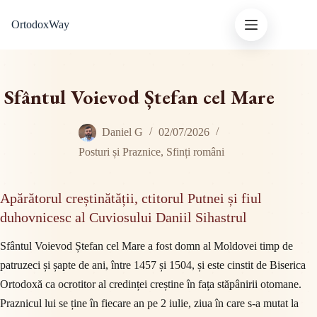
Sari
OrtodoxWay
la
conținut
Sfântul Voievod Ștefan cel Mare
Daniel G
02/07/2026
Posturi și Praznice
,
Sfinți români
Apărătorul creștinătății, ctitorul Putnei și fiul
duhovnicesc al Cuviosului Daniil Sihastrul
Sfântul Voievod Ștefan cel Mare a fost domn al Moldovei timp de
patruzeci și șapte de ani, între 1457 și 1504, și este cinstit de Biserica
Ortodoxă ca ocrotitor al credinței creștine în fața stăpânirii otomane.
Praznicul lui se ține în fiecare an pe 2 iulie, ziua în care s-a mutat la