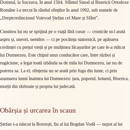
Domnul, la Suceava, în anul 1504. Sfântul Sinod al Bisericii Ortodoxe
Române l-a trecut în rândul sfinților în anul 1992, sub numele de
„Dreptcredinciosul Voievod Ștefan cel Mare și Sfânt”.
Cinstirea lui nu se sprijină pe o viață fără cusur — cronicile ni-l arată
aspru și, uneori, nemilos — ci pe pocăința statornică, pe apărarea
credinței cu prețul vieții și pe mulțimea lăcașurilor pe care le-a ridicat
lui Dumnezeu. Este chipul unui conducător care, între război și
rugăciune, a legat toată izbânda sa de mila lui Dumnezeu, iar nu de
puterea sa. La el, sfințenia nu se arată prin fuga din lume, ci prin
asumarea lumii înaintea lui Dumnezeu: țara, poporul, hotarul, Biserica,
morții din războaie și propria lui judecată.
Obârșia și urcarea în scaun
Ștefan s-a născut la Borzești, fiu al lui Bogdan Vodă — nepot al lui