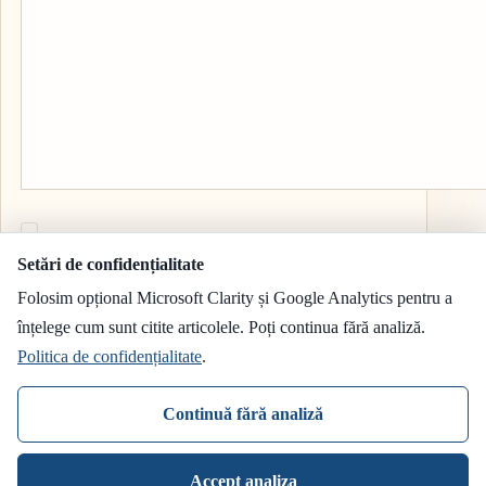
Salvează-mi numele și emailul în acest navigator pentru data viit
Setări de confidențialitate
când comentez.
Folosim opțional Microsoft Clarity și Google Analytics pentru a
înțelege cum sunt citite articolele. Poți continua fără analiză.
Trimite comentariul
Politica de confidențialitate
.
Continuă fără analiză
Accept analiza
Drepturi de autor © 2026 - Temă WordPress de