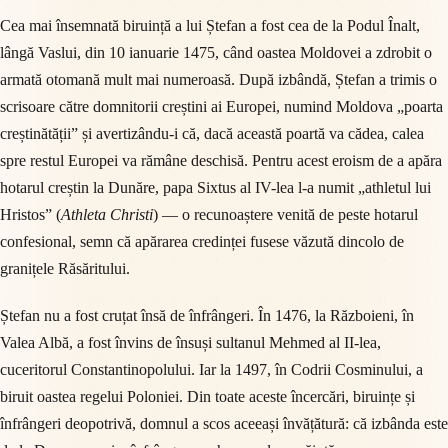
Cea mai însemnată biruință a lui Ștefan a fost cea de la Podul Înalt,
lângă Vaslui, din 10 ianuarie 1475, când oastea Moldovei a zdrobit o
armată otomană mult mai numeroasă. După izbândă, Ștefan a trimis o
scrisoare către domnitorii creștini ai Europei, numind Moldova „poarta
creștinătății” și avertizându-i că, dacă această poartă va cădea, calea
spre restul Europei va rămâne deschisă. Pentru acest eroism de a apăra
hotarul creștin la Dunăre, papa Sixtus al IV-lea l-a numit „athletul lui
Hristos” (
Athleta Christi
) — o recunoaștere venită de peste hotarul
confesional, semn că apărarea credinței fusese văzută dincolo de
granițele Răsăritului.
Ștefan nu a fost cruțat însă de înfrângeri. În 1476, la Războieni, în
Valea Albă, a fost învins de însuși sultanul Mehmed al II-lea,
cuceritorul Constantinopolului. Iar la 1497, în Codrii Cosminului, a
biruit oastea regelui Poloniei. Din toate aceste încercări, biruințe și
înfrângeri deopotrivă, domnul a scos aceeași învățătură: că izbânda este