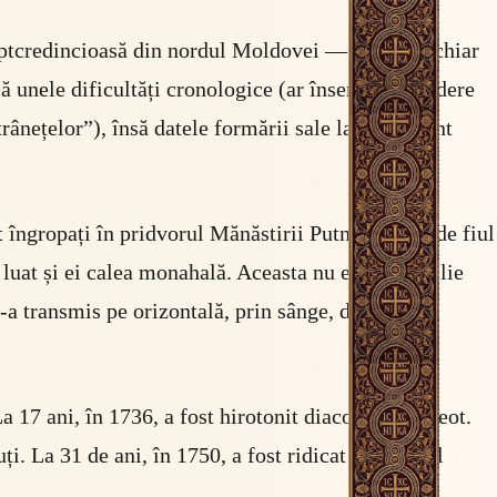
reptcredincioasă din nordul Moldovei — probabil chiar
ică unele dificultăți cronologice (ar însemna o tundere
trânețelor”), însă datele formării sale la Putna sunt
 îngropați în pridvorul Mănăstirii Putna, alături de fiul
u luat și ei calea monahală. Aceasta nu este o familie
a transmis pe orizontală, prin sânge, dar și pe
a 17 ani, în 1736, a fost hirotonit diacon, apoi preot.
. La 31 de ani, în 1750, a fost ridicat în scaunul