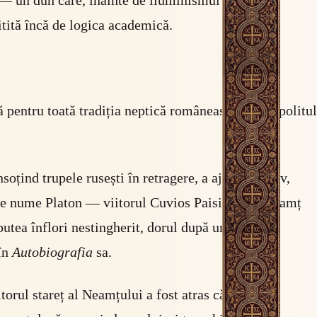
 — un duh care, înainte de iluminismul fanariot,
pitită încă de logica academică.
ă pentru toată tradiția neptică românească: Mitropolitul
soțind trupele rusești în retragere, a ajuns la Kiev,
 pe nume Platon — viitorul Cuvios Paisie de la Neamț
tea înflori nestingherit, dorul după un părinte
 în
Autobiografia
sa.
torul stareț al Neamțului a fost atras către Țările