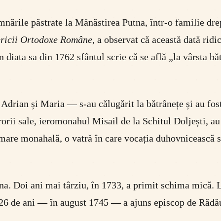
emnările păstrate la Mănăstirea Putna, într-o familie d
ericii Ortodoxe Române
, a observat că această dată rid
n diata sa din 1762 sfântul scrie că se află „la vârsta bă
 Adrian și Maria — s-au călugărit la bătrânețe și au fost
urorii sale, ieromonahul Misail de la Schitul Doljești, a
mare monahală, o vatră în care vocația duhovnicească s-
tna. Doi ani mai târziu, în 1733, a primit schima mică. L
 26 de ani — în august 1745 — a ajuns episcop de Rădăuți