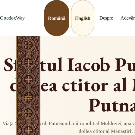
Sari
la
conținut
OrtodoxWay
Despre
Adevăr
Română
English
Sfântul Iacob Pu
doilea ctitor al
Putn
Viața Sfântului Iacob Putneanul: mitropolit al Moldovei, apărăt
doilea ctitor al Mănăstirii