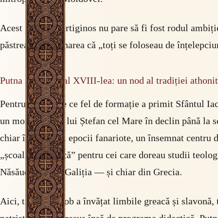
Acest parcurs vertiginos nu pare să fi fost rodul ambiți
păstrează însemnarea că „toți se foloseau de înțelepciun
Putna secolului al XVIII-lea: un nod al tradiției athoni
Pentru a înțelege ce fel de formație a primit Sfântul Ia
un monument al lui Ștefan cel Mare în declin până la so
chiar în mijlocul epocii fanariote, un însemnat centru d
„școală latinească” pentru cei care doreau studii teolo
Năsăudului, din Galiția — și chiar din Grecia.
Aici, tânărul Iacob a învățat limbile greacă și slavonă,