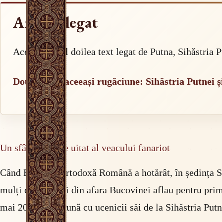
Articol legat
Acesta este al doilea text legat de Putna, Sihăstria
Două vetre, aceeași rugăciune: Sihăstria Putnei
Un sfânt aproape uitat al veacului fanariot
Când Biserica Ortodoxă Română a hotărât, în ședința Sf
mulți credincioși din afara Bucovinei aflau pentru pri
mai 2017, împreună cu ucenicii săi de la Sihăstria Putne