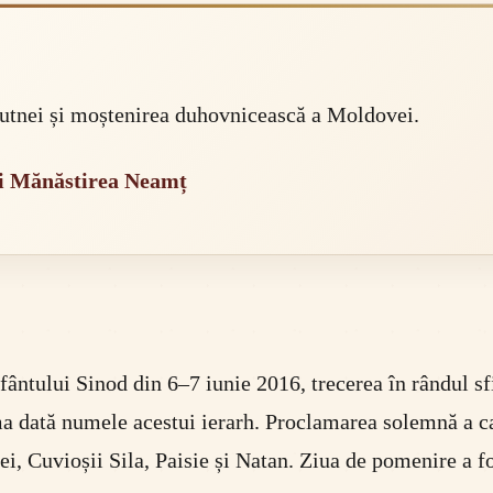
 Putnei și moștenirea duhovnicească a Moldovei.
 și Mănăstirea Neamț
ântului Sinod din 6–7 iunie 2016, trecerea în rândul sf
ma dată numele acestui ierarh. Proclamarea solemnă a ca
i, Cuvioșii Sila, Paisie și Natan. Ziua de pomenire a fo