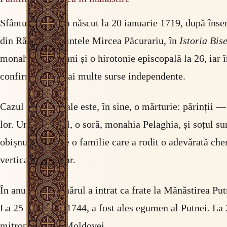
Sfântul Iacob s-a născut la 20 ianuarie 1719, după îns
din Rădăuți. Părintele Mircea Păcurariu, în
Istoria Bis
monahală la 12 ani și o hirotonie episcopală la 26, iar î
confirmate de mai multe surse independente.
Cazul familiei sale este, în sine, o mărturie: părinții —
lor. Un frate, Ioil, o soră, monahia Pelaghia, și soțul s
obișnuită — este o familie care a rodit o adevărată che
verticală, prin har.
În anul 1731, tânărul a intrat ca frate la Mănăstirea Pu
La 25 de ani, în 1744, a fost ales egumen al Putnei. La
mitropolitan al Moldovei.