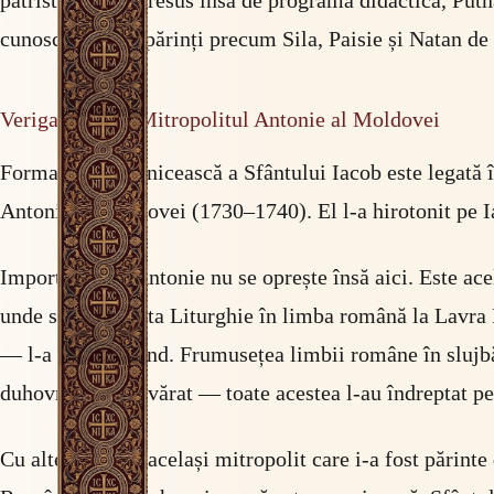
patristice. Mai presus însă de programa didactică, Putn
cunoscuse, prin părinți precum Sila, Paisie și Natan de 
Veriga directă: Mitropolitul Antonie al Moldovei
Formarea duhovnicească a Sfântului Iacob este legată în
Antonie al Moldovei (1730–1740). El l-a hirotonit pe Ia
Importanța lui Antonie nu se oprește însă aici. Este ace
unde slujea Sfânta Liturghie în limba română la Lavra
— l-a auzit slujind. Frumusețea limbii române în slujbă
duhovnicesc adevărat — toate acestea l-au îndreptat pe
Cu alte cuvinte: același mitropolit care i-a fost părinte