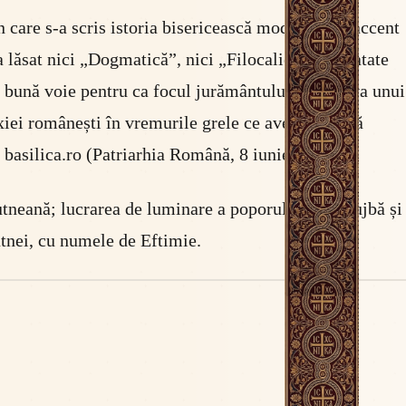
 care s-a scris istoria bisericească modernă: cu accent
 lăsat nici „Dogmatică”, nici „Filocalie”, nici tratate
de bună voie pentru ca focul jurământului împotriva unui
xiei românești în vremurile grele ce aveau să vină
 basilica.ro (Patriarhia Română, 8 iunie 2016).
utneană; lucrarea de luminare a poporului prin slujbă și
utnei, cu numele de Eftimie.