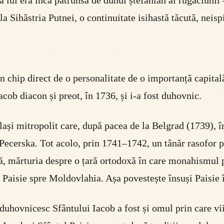
a lui era încă pătrunsă de duhul ștefanian al rugăciunii
la Sihăstria Putnei, o continuitate isihastă tăcută, neis
 chip direct de o personalitate de o importanță capital
cob diacon și preot, în 1736, și i-a fost duhovnic.
lași mitropolit care, după pacea de la Belgrad (1739), în
 Pecerska. Tot acolo, prin 1741–1742, un tânăr rasofor
, mărturia despre o țară ortodoxă în care monahismul pu
 Paisie spre Moldovlahia. Așa povestește însuși Paisie
 duhovnicesc Sfântului Iacob a fost și omul prin care vii