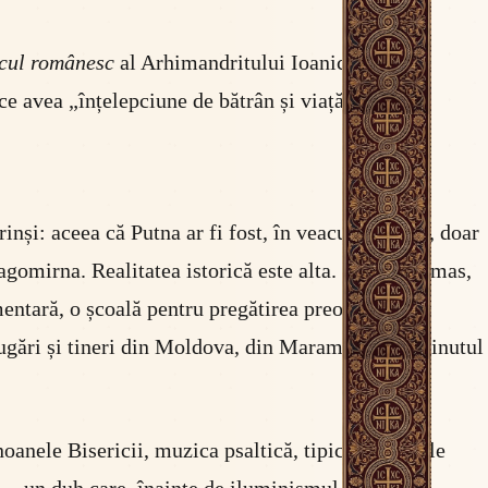
cul românesc
al Arhimandritului Ioanichie Bălan
ce avea „înțelepciune de bătrân și viață aleasă”.
nși: aceea că Putna ar fi fost, în veacul fanariot, doar
gomirna. Realitatea istorică este alta. Putna a rămas,
entară, o școală pentru pregătirea preoților și o
lugări și tineri din Moldova, din Maramureș, din ținutul
anele Bisericii, muzica psaltică, tipicul, scrierile