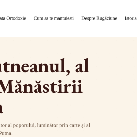
ata Ortodoxie
Cum sa te mantuiesti
Despre Rugăciune
Istori
tneanul, al
 Mănăstirii
a
or al poporului, luminător prin carte și al
 Putna.