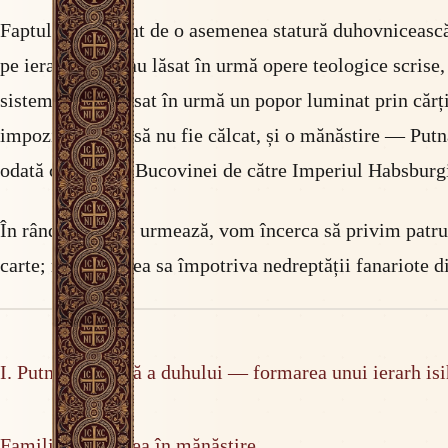
Faptul că un sfânt de o asemenea statură duhovnicească
pe ierarhii care au lăsat în urmă opere teologice scrise
sistematice. A lăsat în urmă un popor luminat prin cărț
impozit nedrept să nu fie călcat, și o mănăstire — Putn
odată cu răpirea Bucovinei de către Imperiul Habsbur
În rândurile care urmează, vom încerca să privim patru f
carte; mărturisirea sa împotriva nedreptății fanariote d
I. Putna ca școală a duhului — formarea unui ierarh isi
Familia și intrarea în mănăstire