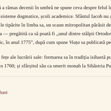
 a rămas decenii în umbră ne spune ceva despre felul în
, sisteme dogmatice, școli academice. Sfântul Iacob nu a
ile tipărite în limba sa, un scaun mitropolitan părăsit 
a — pregătită ca să poată fi „unul dintre stâlpii Ortodo
gic, în anul 1775”, după cum spune
Viața
sa publicată pe
ețe ale lucrării sale: formarea sa în tradiția isihastă p
in 1760; și sfârșitul său ca smerit monah la Sihăstria P
hast