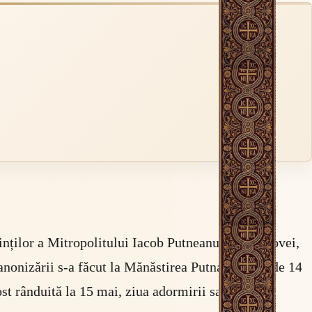
inților a Mitropolitului Iacob Putneanul al Moldovei,
nonizării s-a făcut la Mănăstirea Putna, în ziua de 14
st rânduită la 15 mai, ziua adormirii sale.