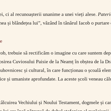
ei, ci al recunoașterii unanime a unei vieți alese.
Pateri
ea și blândețea lui”, văzând în tânărul Iacob o purtare 
te
cob, trebuie să rectificăm o imagine cu care suntem depri
sirea Cuviosului Paisie de la Neamț în obștea de la Dra
uhovnicesc și cultural, în care funcționau o școală elem
gice și umaniste aprofundate. La aceste școli veneau că
 tâlcuirea Vechiului și Noului Testament, dogmele și cano