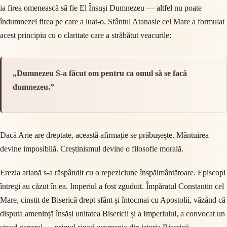
ia firea omenească să fie El Însuși Dumnezeu — altfel nu poate
îndumnezei firea pe care a luat-o. Sfântul Atanasie cel Mare a formulat
acest principiu cu o claritate care a străbătut veacurile:
„Dumnezeu S-a făcut om pentru ca omul să se facă
dumnezeu.”
Dacă Arie are dreptate, această afirmație se prăbușește. Mântuirea
devine imposibilă. Creștinismul devine o filosofie morală.
Erezia ariană s-a răspândit cu o repeziciune înspăimântătoare. Episcopi
întregi au căzut în ea. Imperiul a fost zguduit. Împăratul Constantin cel
Mare, cinstit de Biserică drept sfânt și întocmai cu Apostolii, văzând că
disputa amenință însăși unitatea Bisericii și a Imperiului, a convocat un