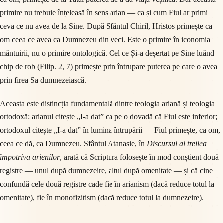
primire nu trebuie înțeleasă în sens arian — ca și cum Fiul ar primi
ceva ce nu avea de la Sine. După Sfântul Chiril, Hristos primește ca
om ceea ce avea ca Dumnezeu din veci. Este o primire în iconomia
mântuirii, nu o primire ontologică. Cel ce Și-a deșertat pe Sine luând
chip de rob (Filip. 2, 7) primește prin întrupare puterea pe care o avea
prin firea Sa dumnezeiască.
Aceasta este distincția fundamentală dintre teologia ariană și teologia
ortodoxă: arianul citește „I-a dat” ca pe o dovadă că Fiul este inferior;
ortodoxul citește „I-a dat” în lumina întrupării — Fiul primește, ca om,
ceea ce dă, ca Dumnezeu. Sfântul Atanasie, în
Discursul al treilea
împotriva arienilor
, arată că Scriptura folosește în mod conștient două
registre — unul după dumnezeire, altul după omenitate — și că cine
confundă cele două registre cade fie în arianism (dacă reduce totul la
omenitate), fie în monofizitism (dacă reduce totul la dumnezeire).