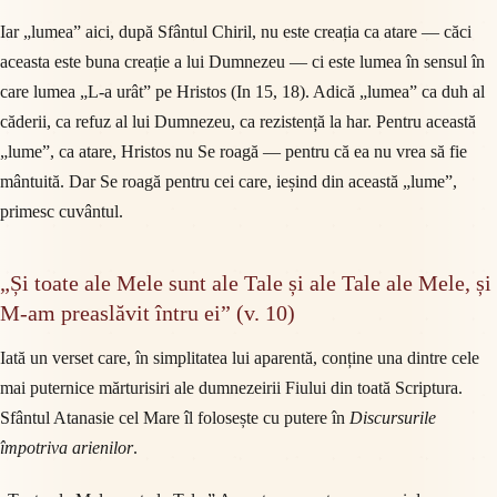
Iar „lumea” aici, după Sfântul Chiril, nu este creația ca atare — căci
aceasta este buna creație a lui Dumnezeu — ci este lumea în sensul în
care lumea „L-a urât” pe Hristos (In 15, 18). Adică „lumea” ca duh al
căderii, ca refuz al lui Dumnezeu, ca rezistență la har. Pentru această
„lume”, ca atare, Hristos nu Se roagă — pentru că ea nu vrea să fie
mântuită. Dar Se roagă pentru cei care, ieșind din această „lume”,
primesc cuvântul.
„Și toate ale Mele sunt ale Tale și ale Tale ale Mele, și
M-am preaslăvit întru ei” (v. 10)
Iată un verset care, în simplitatea lui aparentă, conține una dintre cele
mai puternice mărturisiri ale dumnezeirii Fiului din toată Scriptura.
Sfântul Atanasie cel Mare îl folosește cu putere în
Discursurile
împotriva arienilor
.