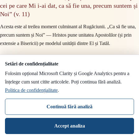
cei pe care Mi i-ai dat, ca să fie una, precum suntem și
Noi” (v. 11)
Acesta este al treilea moment culminant al Rugăciunii. „Ca să fie una,
precum suntem și Noi” — Hristos pune unitatea Apostolilor (și prin
extensie a Bisericii) pe modelul unității dintre El și Tatăl.
Sfântul Chiril al Alexandriei dezvoltă acest verset cu o mare
Setări de confidențialitate
profunzime. Unitatea dintre Tatăl și Fiul nu este o unitate morală, nu
Folosim opțional Microsoft Clarity și Google Analytics pentru a
este o simplă conlucrare, nu este o înțelegere între doi. Este unitate de
înțelege cum sunt citite articolele. Poți continua fără analiză.
ființă. Tatăl și Fiul sunt una după ființă, deși sunt două Persoane. Iar la
Politica de confidențialitate
.
această unitate este chemată Biserica. Nu o unitate de ființă (căci
Apostolii și creștinii rămân persoane distincte, cu firi distincte de cea
Continuă fără analiză
dumnezeiască), ci o unitate de har, o unitate în Duhul Sfânt, o unitate
care îi face pe cei mulți să fie un singur trup al lui Hristos.
Accept analiza
Aceasta este unitatea Bisericii. Nu o unitate organizatorică, nu o unitate