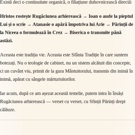
Există deci o continuitate organică, o filiațiune duhovnicească directă:
Hristos rostește Rugăciunea arhierească → Ioan o aude la pieptul
Lui și o scrie → Atanasie o apără împotriva lui Arie → Părinții de
la Niceea o formulează în Crez → Biserica o transmite până
astăzi.
Aceasta este tradiția vie. Aceasta este Sfânta Tradiție în care suntem
botezați. Nu o teologie de cabinet, nu un sistem alcătuit din concepte,
ci un cuvânt viu, primit de la gura Mântuitorului, transmis din inimă în
inimă, apărat cu sângele mărturisitorilor.
Iar acum, după ce am așezat această temelie, putem intra în însăși
Rugăciunea arhierească — verset cu verset, cu Sfinții Părinți drept
călăuze.