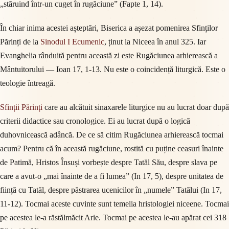
„stăruind într-un cuget în rugăciune” (Fapte 1, 14).
În chiar inima acestei așteptări, Biserica a așezat pomenirea Sfinților
Părinți de la
Sinodul I Ecumenic
, ținut la Niceea în anul 325. Iar
Evanghelia rânduită pentru această zi este Rugăciunea arhierească a
Mântuitorului — Ioan 17, 1-13. Nu este o coincidență liturgică. Este o
teologie întreagă.
Sfinții Părinți
care au alcătuit sinaxarele liturgice nu au lucrat doar după
criterii didactice sau cronologice. Ei au lucrat după o logică
duhovnicească adâncă. De ce să citim Rugăciunea arhierească tocmai
acum? Pentru că în această rugăciune, rostită cu puține ceasuri înainte
de Patimă, Hristos Însuși vorbește despre Tatăl Său, despre slava pe
care a avut-o „mai înainte de a fi lumea” (In 17, 5), despre unitatea de
ființă cu Tatăl, despre păstrarea ucenicilor în „numele” Tatălui (In 17,
11-12). Tocmai aceste cuvinte sunt temelia hristologiei niceene. Tocmai
pe acestea le-a răstălmăcit Arie. Tocmai pe acestea le-au apărat cei 318