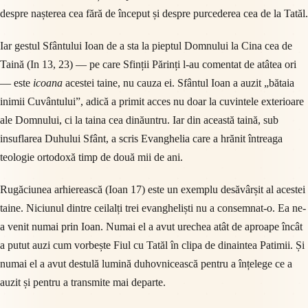
despre nașterea cea fără de început și despre purcederea cea de la Tatăl.
Iar gestul Sfântului Ioan de a sta la pieptul Domnului la Cina cea de
Taină (In 13, 23) — pe care Sfinții Părinți l-au comentat de atâtea ori
— este
icoana
acestei taine, nu cauza ei. Sfântul Ioan a auzit „bătaia
inimii Cuvântului”, adică a primit acces nu doar la cuvintele exterioare
ale Domnului, ci la taina cea dinăuntru. Iar din această taină, sub
insuflarea Duhului Sfânt, a scris Evanghelia care a hrănit întreaga
teologie ortodoxă timp de două mii de ani.
Rugăciunea arhierească (Ioan 17) este un exemplu desăvârșit al acestei
taine. Niciunul dintre ceilalți trei evangheliști nu a consemnat-o. Ea ne-
a venit numai prin Ioan. Numai el a avut urechea atât de aproape încât
a putut auzi cum vorbește Fiul cu Tatăl în clipa de dinaintea Patimii. Și
numai el a avut destulă lumină duhovnicească pentru a înțelege ce a
auzit și pentru a transmite mai departe.