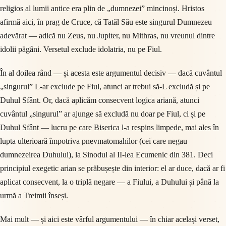
religios al lumii antice era plin de „dumnezei” mincinoși. Hristos
afirmă aici, în prag de Cruce, că Tatăl Său este singurul Dumnezeu
adevărat — adică nu Zeus, nu Jupiter, nu Mithras, nu vreunul dintre
idolii păgâni. Versetul exclude idolatria, nu pe Fiul.
În al doilea rând — și acesta este argumentul decisiv — dacă cuvântul
„singurul” L-ar exclude pe Fiul, atunci ar trebui să-L excludă și pe
Duhul Sfânt. Or, dacă aplicăm consecvent logica ariană, atunci
cuvântul „singurul” ar ajunge să excludă nu doar pe Fiul, ci și pe
Duhul Sfânt — lucru pe care Biserica l-a respins limpede, mai ales în
lupta ulterioară împotriva pnevmatomahilor (cei care negau
dumnezeirea Duhului), la Sinodul al II-lea Ecumenic din 381. Deci
principiul exegetic arian se prăbușește din interior: el ar duce, dacă ar fi
aplicat consecvent, la o triplă negare — a Fiului, a Duhului și până la
urmă a Treimii înseși.
Mai mult — și aici este vârful argumentului — în chiar același verset,