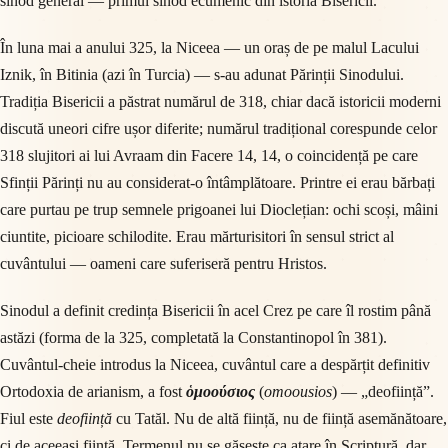
sinod general — primul sinod ecumenic din istoria Bisericii.
În luna mai a anului 325, la Niceea — un oraș de pe malul Lacului
Iznik, în Bitinia (azi în Turcia) — s-au adunat Părinții Sinodului.
Tradiția Bisericii a păstrat numărul de 318, chiar dacă istoricii moderni
discută uneori cifre ușor diferite; numărul tradițional corespunde celor
318 slujitori ai lui Avraam din Facere 14, 14, o coincidență pe care
Sfinții Părinți nu au considerat-o întâmplătoare. Printre ei erau bărbați
care purtau pe trup semnele prigoanei lui Dioclețian: ochi scoși, mâini
ciuntite, picioare schilodite. Erau mărturisitori în sensul strict al
cuvântului — oameni care suferiseră pentru Hristos.
Sinodul a definit credința Bisericii în acel Crez pe care îl rostim până
astăzi (forma de la 325, completată la Constantinopol în 381).
Cuvântul-cheie introdus la Niceea, cuvântul care a despărțit definitiv
Ortodoxia de arianism, a fost
ὁμοούσιος
(
omoousios
) — „deoființă”.
Fiul este
deoființă
cu Tatăl. Nu de altă ființă, nu de ființă asemănătoare,
ci de aceeași ființă. Termenul nu se găsește ca atare în Scriptură, dar