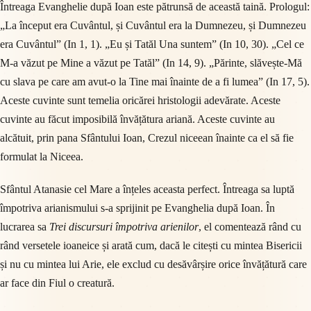
Întreaga Evanghelie după Ioan este pătrunsă de această taină. Prologul:
„La început era Cuvântul, și Cuvântul era la Dumnezeu, și Dumnezeu
era Cuvântul” (In 1, 1). „Eu și Tatăl Una suntem” (In 10, 30). „Cel ce
M-a văzut pe Mine a văzut pe Tatăl” (In 14, 9). „Părinte, slăvește-Mă
cu slava pe care am avut-o la Tine mai înainte de a fi lumea” (In 17, 5).
Aceste cuvinte sunt temelia oricărei hristologii adevărate. Aceste
cuvinte au făcut imposibilă învățătura ariană. Aceste cuvinte au
alcătuit, prin pana Sfântului Ioan, Crezul niceean înainte ca el să fie
formulat la Niceea.
Sfântul Atanasie cel Mare a înțeles aceasta perfect. Întreaga sa luptă
împotriva arianismului s-a sprijinit pe Evanghelia după Ioan. În
lucrarea sa
Trei discursuri împotriva arienilor
, el comentează rând cu
rând versetele ioaneice și arată cum, dacă le citești cu mintea Bisericii
și nu cu mintea lui Arie, ele exclud cu desăvârșire orice învățătură care
ar face din Fiul o creatură.