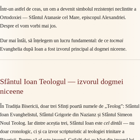
Într-un astfel de ceas, un om a devenit simbolul rezistenței neclintite a
Ortodoxiei — Sfântul Atanasie cel Mare, episcopul Alexandriei.
Despre el vom vorbi mai jos.
Dar mai întâi, să înțelegem un lucru fundamental: de ce
tocmai
Evanghelia după Ioan a fost izvorul principal al dogmei niceene.
Sfântul Ioan Teologul
— izvorul dogmei
niceene
În Tradiția Bisericii, doar trei Sfinți poartă numele de „Teolog”: Sfântul
Ioan Evanghelistul, Sfântul Grigorie din Nazianz și Sfântul Simeon
Noul Teolog. Iar dintre aceștia trei, Sfântul Ioan este
cel dintâi
— nu
doar cronologic, ci și ca izvor scripturistic al teologiei trinitare a
Bisericii. Pentru că el este izvorul. Ceilalți doi au băut din izvorul lui.