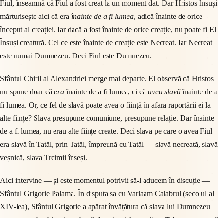
Fiul, înseamnă că Fiul a fost creat la un moment dat. Dar Hristos Însuși
mărturisește aici că era
înainte de a fi lumea
, adică înainte de orice
început al creației. Iar dacă a fost înainte de orice creație, nu poate fi El
Însuși creatură. Cel ce este înainte de creație este Necreat. Iar Necreat
este numai Dumnezeu. Deci Fiul este Dumnezeu.
Sfântul Chiril al Alexandriei merge mai departe. El observă că Hristos
nu spune doar că
era
înainte de a fi lumea, ci că
avea slavă
înainte de a
fi lumea. Or, ce fel de slavă poate avea o ființă în afara raportării ei la
alte ființe? Slava presupune comuniune, presupune relație. Dar înainte
de a fi lumea, nu erau alte ființe create. Deci slava pe care o avea Fiul
era slavă în Tatăl, prin Tatăl, împreună cu Tatăl — slavă necreată, slavă
veșnică, slava Treimii înseși.
Aici intervine — și este momentul potrivit să-l aducem în discuție —
Sfântul Grigorie Palama. În disputa sa cu Varlaam Calabrul (secolul al
XIV-lea), Sfântul Grigorie a apărat învățătura că slava lui Dumnezeu