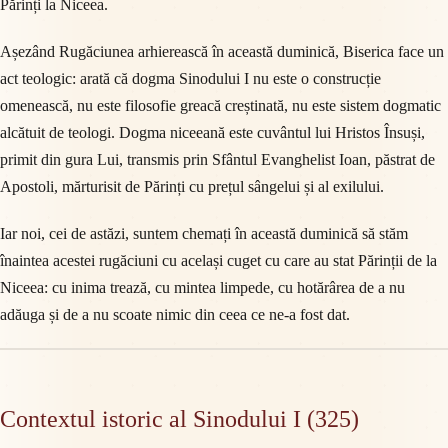
Părinți la Niceea.
Așezând Rugăciunea arhierească în această duminică, Biserica face un
act teologic: arată că dogma Sinodului I nu este o construcție
omenească, nu este filosofie greacă creștinată, nu este sistem dogmatic
alcătuit de teologi. Dogma niceeană este cuvântul lui Hristos Însuși,
primit din gura Lui, transmis prin Sfântul Evanghelist Ioan, păstrat de
Apostoli, mărturisit de Părinți cu prețul sângelui și al exilului.
Iar noi, cei de astăzi, suntem chemați în această duminică să stăm
înaintea acestei rugăciuni cu același cuget cu care au stat Părinții de la
Niceea: cu inima trează, cu mintea limpede, cu hotărârea de a nu
adăuga și de a nu scoate nimic din ceea ce ne-a fost dat.
Contextul istoric al Sinodului I (325)