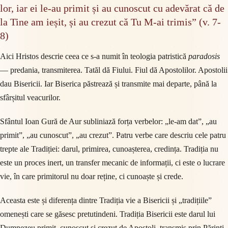
lor, iar ei le-au primit și au cunoscut cu adevărat că de
la Tine am ieșit, și au crezut că Tu M-ai trimis” (v. 7-
8)
Aici Hristos descrie ceea ce s-a numit în teologia patristică
paradosis
— predania, transmiterea. Tatăl dă Fiului. Fiul dă Apostolilor. Apostolii
dau Bisericii. Iar Biserica păstrează și transmite mai departe, până la
sfârșitul veacurilor.
Sfântul Ioan Gură de Aur subliniază forța verbelor: „le-am dat”, „au
primit”, „au cunoscut”, „au crezut”. Patru verbe care descriu cele patru
trepte ale Tradiției: darul, primirea, cunoașterea, credința. Tradiția nu
este un proces inert, un transfer mecanic de informații, ci este o lucrare
vie, în care primitorul nu doar reține, ci cunoaște și crede.
Aceasta este și diferența dintre Tradiția vie a Bisericii și „tradițiile”
omenești care se găsesc pretutindeni. Tradiția Bisericii este darul lui
Dumnezeu primit, cunoscut și crezut de Apostoli, transmis prin Părinți