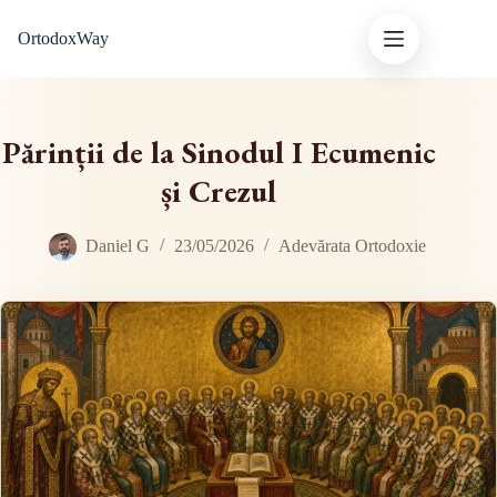
Sari
OrtodoxWay
la
conținut
Părinții de la Sinodul I Ecumenic
și Crezul
Daniel G
23/05/2026
Adevărata Ortodoxie