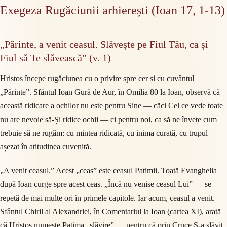
Exegeza Rugăciunii arhierești (Ioan 17, 1-13)
„Părinte, a venit ceasul. Slăvește pe Fiul Tău, ca și
Fiul să Te slăvească” (v. 1)
Hristos începe rugăciunea cu o privire spre cer și cu cuvântul
„Părinte”. Sfântul Ioan Gură de Aur, în Omilia 80 la Ioan, observă că
această ridicare a ochilor nu este pentru Sine — căci Cel ce vede toate
nu are nevoie să-Și ridice ochii — ci pentru noi, ca să ne învețe cum
trebuie să ne rugăm: cu mintea ridicată, cu inima curată, cu trupul
așezat în atitudinea cuvenită.
„A venit ceasul.” Acest „ceas” este ceasul Patimii. Toată Evanghelia
după Ioan curge spre acest ceas. „Încă nu venise ceasul Lui” — se
repetă de mai multe ori în primele capitole. Iar acum, ceasul a venit.
Sfântul Chiril al Alexandriei, în Comentariul la Ioan (cartea XI), arată
că Hristos numește Patima „slăvire” — pentru că prin Cruce S-a slăvit