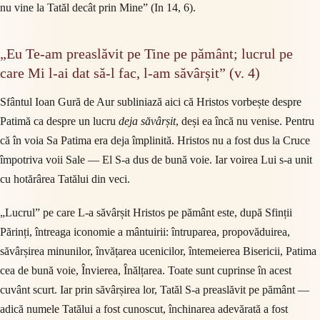
nu vine la Tatăl decât prin Mine” (In 14, 6).
„Eu Te-am preaslăvit pe Tine pe pământ; lucrul pe
care Mi l-ai dat să-l fac, l-am săvârșit” (v. 4)
Sfântul Ioan Gură de Aur subliniază aici că Hristos vorbește despre
Patimă ca despre un lucru
deja săvârșit
, deși ea încă nu venise. Pentru
că în voia Sa Patima era deja împlinită. Hristos nu a fost dus la Cruce
împotriva voii Sale — El S-a dus de bună voie. Iar voirea Lui s-a unit
cu hotărârea Tatălui din veci.
„Lucrul” pe care L-a săvârșit Hristos pe pământ este, după Sfinții
Părinți, întreaga iconomie a mântuirii: întruparea, propovăduirea,
săvârșirea minunilor, învățarea ucenicilor, întemeierea Bisericii, Patima
cea de bună voie, Învierea, Înălțarea. Toate sunt cuprinse în acest
cuvânt scurt. Iar prin săvârșirea lor, Tatăl S-a preaslăvit pe pământ —
adică numele Tatălui a fost cunoscut, închinarea adevărată a fost