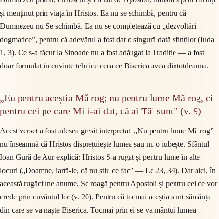
și menținut prin viața în Hristos. Ea nu se schimbă, pentru că
Dumnezeu nu Se schimbă. Ea nu se completează cu „dezvoltări
dogmatice”, pentru că adevărul a fost dat o singură dată sfinților (Iuda
1, 3). Ce s-a făcut la Sinoade nu a fost adăugat la Tradiție — a fost
doar formulat în cuvinte tehnice ceea ce Biserica avea dintotdeauna.
„Eu pentru aceștia Mă rog; nu pentru lume Mă rog, ci
pentru cei pe care Mi i-ai dat, că ai Tăi sunt” (v. 9)
Acest verset a fost adesea greșit interpretat. „Nu pentru lume Mă rog”
nu înseamnă că Hristos disprețuiește lumea sau nu o iubește. Sfântul
Ioan Gură de Aur explică: Hristos S-a rugat și pentru lume în alte
locuri („Doamne, iartă-le, că nu știu ce fac” — Lc 23, 34). Dar aici, în
această rugăciune anume, Se roagă pentru Apostoli și pentru cei ce vor
crede prin cuvântul lor (v. 20). Pentru că tocmai aceștia sunt sămânța
din care se va naște Biserica. Tocmai prin ei se va mântui lumea.