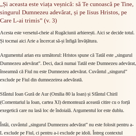
„Și aceasta este viața veșnică: să Te cunoască pe Tine,
singurul Dumnezeu adevărat, și pe Iisus Hristos, pe
Care L-ai trimis” (v. 3)
Acesta este versetul-cheie al Rugăciunii arhierești. Aici se decide totul.
Și tocmai aici Arie a încercat să-și înfigă învățătura.
Argumentul arian era următorul: Hristos spune că Tatăl este „singurul
Dumnezeu adevărat”. Deci, dacă numai Tatăl este Dumnezeu adevărat,
înseamnă că Fiul nu este Dumnezeu adevărat. Cuvântul „singurul”
exclude pe Fiul din dumnezeirea adevărată.
Sfântul Ioan Gură de Aur (Omilia 80 la Ioan) și Sfântul Chiril
(Comentariul la Ioan, cartea XI) demontează această citire cu o forță
exegetică care nu lasă loc de îndoială. Argumentul lor este dublu.
Întâi, cuvântul „singurul Dumnezeu adevărat” nu este folosit pentru a-
L exclude pe Fiul, ci pentru a-i exclude pe idoli. Întreg contextul