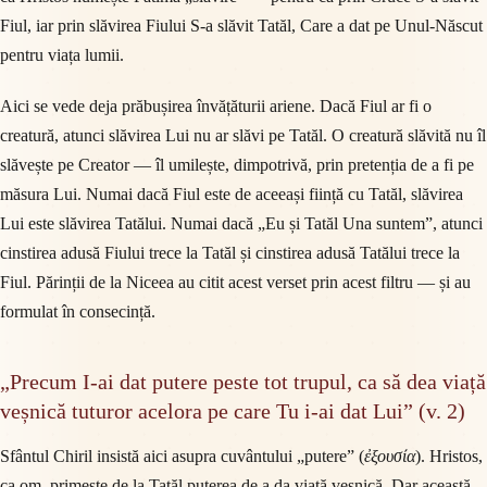
Fiul, iar prin slăvirea Fiului S-a slăvit Tatăl, Care a dat pe Unul-Născut
pentru viața lumii.
Aici se vede deja prăbușirea învățăturii ariene. Dacă Fiul ar fi o
creatură, atunci slăvirea Lui nu ar slăvi pe Tatăl. O creatură slăvită nu îl
slăvește pe Creator — îl umilește, dimpotrivă, prin pretenția de a fi pe
măsura Lui. Numai dacă Fiul este de aceeași ființă cu Tatăl, slăvirea
Lui este slăvirea Tatălui. Numai dacă „Eu și Tatăl Una suntem”, atunci
cinstirea adusă Fiului trece la Tatăl și cinstirea adusă Tatălui trece la
Fiul. Părinții de la Niceea au citit acest verset prin acest filtru — și au
formulat în consecință.
„Precum I-ai dat putere peste tot trupul, ca să dea viață
veșnică tuturor acelora pe care Tu i-ai dat Lui” (v. 2)
Sfântul Chiril insistă aici asupra cuvântului „putere” (
ἐξουσία
). Hristos,
ca om, primește de la Tatăl puterea de a da viață veșnică. Dar această