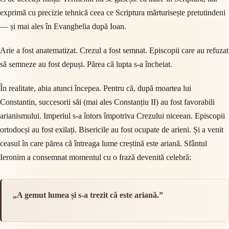
exprimă cu precizie tehnică ceea ce Scriptura mărturisește pretutindeni
— și mai ales în Evanghelia după Ioan.
Arie a fost anatematizat. Crezul a fost semnat. Episcopii care au refuzat
să semneze au fost depuși. Părea că lupta s-a încheiat.
În realitate, abia atunci începea. Pentru că, după moartea lui
Constantin, succesorii săi (mai ales Constanțiu II) au fost favorabili
arianismului. Imperiul s-a întors împotriva Crezului niceean. Episcopii
ortodocși au fost exilați. Bisericile au fost ocupate de arieni. Și a venit
ceasul în care părea că întreaga lume creștină este ariană. Sfântul
Ieronim a consemnat momentul cu o frază devenită celebră:
„A gemut lumea și s-a trezit că este ariană.”