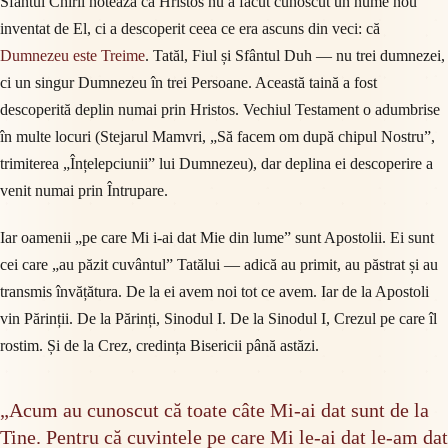
Sfântul Chiril notează că Hristos nu a făcut cunoscut un nume nou
inventat de El, ci a descoperit ceea ce era ascuns din veci: că
Dumnezeu este Treime
. Tatăl, Fiul și Sfântul Duh — nu trei dumnezei,
ci un singur Dumnezeu în trei Persoane. Această taină a fost
descoperită deplin numai prin Hristos. Vechiul Testament o adumbrise
în multe locuri (Stejarul Mamvri, „Să facem om după chipul Nostru”,
trimiterea „Înțelepciunii” lui Dumnezeu), dar deplina ei descoperire a
venit numai prin Întrupare.
Iar oamenii „pe care Mi i-ai dat Mie din lume” sunt Apostolii. Ei sunt
cei care „au păzit cuvântul” Tatălui — adică au primit, au păstrat și au
transmis învățătura. De la ei avem noi tot ce avem. Iar de la Apostoli
vin Părinții. De la Părinți, Sinodul I. De la Sinodul I, Crezul pe care îl
rostim. Și de la Crez, credința Bisericii până astăzi.
„Acum au cunoscut că toate câte Mi-ai dat sunt de la
Tine. Pentru că cuvintele pe care Mi le-ai dat le-am dat