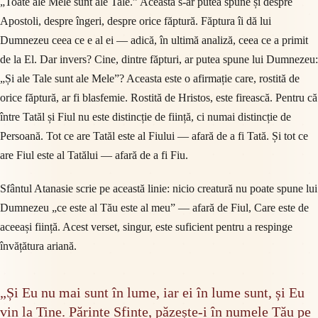
„Toate ale Mele sunt ale Tale.” Aceasta s-ar putea spune și despre
Apostoli, despre îngeri, despre orice făptură. Făptura îi dă lui
Dumnezeu ceea ce e al ei — adică, în ultimă analiză, ceea ce a primit
de la El. Dar invers? Cine, dintre făpturi, ar putea spune lui Dumnezeu:
„Și ale Tale sunt ale Mele”? Aceasta este o afirmație care, rostită de
orice făptură, ar fi blasfemie. Rostită de Hristos, este firească. Pentru că
între Tatăl și Fiul nu este distincție de ființă, ci numai distincție de
Persoană. Tot ce are Tatăl este al Fiului — afară de a fi Tată. Și tot ce
are Fiul este al Tatălui — afară de a fi Fiu.
Sfântul Atanasie scrie pe această linie: nicio creatură nu poate spune lui
Dumnezeu „ce este al Tău este al meu” — afară de Fiul, Care este de
aceeași ființă. Acest verset, singur, este suficient pentru a respinge
învățătura ariană.
„Și Eu nu mai sunt în lume, iar ei în lume sunt, și Eu
vin la Tine. Părinte Sfinte, păzește-i în numele Tău pe