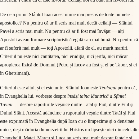
De ce a primit Sfântul Ioan acest nume mai presus de toate numele
apostolice? Nu pentru că ar fi scris mai mult decât ceilalți — Sfântul
Pavel a scris mai mult. Nu pentru că ar fi fost mai învățat — alți
Apostoli aveau formare scripturistică egală sau mai bună. Nu pentru că
ar fi suferit mai mult — toți Apostolii, afară de el, au murit martiri.
Criteriul nu este nici cantitatea, nici erudiția, nici jertfa, nici măcar
apropierea fizică de Domnul (Petru și Iacov au fost și ei pe Tabor, și ei
în Ghetsimani).
Criteriul este altul, și el este unic. Sfântul Ioan este
Teologul
pentru că,
în Evanghelia lui, vorbește despre
însăși taina lăuntrică a Sfintei
Treimi
— despre raporturile veșnice dintre Tatăl și Fiul, dintre Fiul și
Duhul Sfânt. Această adâncime a raportului veșnic dintre Tatăl și Fiul
este exprimată în Evanghelia după Ioan cu o limpezime și o densitate
unice, deși mărturia dumnezeirii lui Hristos nu lipsește nici din celelalte
Evanghelii. Matei, Marcu și Luca au scris mai mult despre faptele și