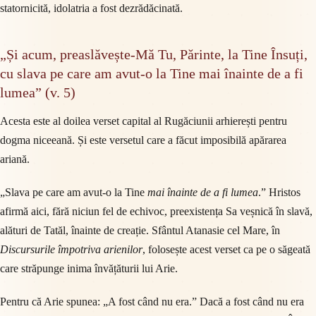
statornicită, idolatria a fost dezrădăcinată.
„Și acum, preaslăvește-Mă Tu, Părinte, la Tine Însuți,
cu slava pe care am avut-o la Tine mai înainte de a fi
lumea” (v. 5)
Acesta este al doilea verset capital al Rugăciunii arhierești pentru
dogma niceeană. Și este versetul care a făcut imposibilă apărarea
ariană.
„Slava pe care am avut-o la Tine
mai înainte de a fi lumea
.” Hristos
afirmă aici, fără niciun fel de echivoc, preexistența Sa veșnică în slavă,
alături de Tatăl, înainte de creație. Sfântul Atanasie cel Mare, în
Discursurile împotriva arienilor
, folosește acest verset ca pe o săgeată
care străpunge inima învățăturii lui Arie.
Pentru că Arie spunea: „A fost când nu era.” Dacă a fost când nu era