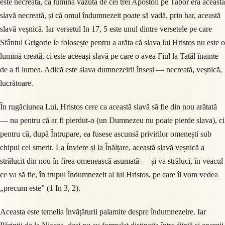
este necreată, că lumina văzută de cei trei Apostoli pe Tabor era această
slavă necreată, și că omul îndumnezeit poate să vadă, prin har, această
slavă veșnică. Iar versetul In 17, 5 este unul dintre versetele pe care
Sfântul Grigorie le folosește pentru a arăta că slava lui Hristos nu este o
lumină creată, ci este aceeași slavă pe care o avea Fiul la Tatăl înainte
de a fi lumea. Adică este slava dumnezeirii înseși — necreată, veșnică,
lucrătoare.
În rugăciunea Lui, Hristos cere ca această slavă să fie din nou arătată
— nu pentru că ar fi pierdut-o (un Dumnezeu nu poate pierde slava), ci
pentru că, după Întrupare, ea fusese ascunsă privirilor omenești sub
chipul cel smerit. La Înviere și la Înălțare, această slavă veșnică a
strălucit din nou în firea omenească asumată — și va străluci, în veacul
ce va să fie, în trupul îndumnezeit al lui Hristos, pe care îl vom vedea
„precum este” (1 In 3, 2).
Aceasta este temelia învățăturii palamite despre îndumnezeire. Iar