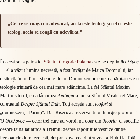
Sfântului Evagrie:
„Cel ce se roagă cu adevărat, acela este teolog; și cel ce este
teolog, acela se roagă cu adevărat.”
În acest sens patristic,
Sfântul Grigorie Palama
este pe deplin
θεολόγος
— el a văzut lumina necreată, a fost învățat de Maica Domnului, iar
distincția între ființa și energiile lui Dumnezeu pe care a apărat-o este o
teologie trinitară de cea mai mare adâncime. La fel Sfântul Maxim
Mărturisitorul, cu adâncimea
Ambigua
-elor, și Sfântul Vasile cel Mare,
cu tratatul
Despre Sfântul Duh
. Toți aceștia sunt
teofori
și
„dumnezeiești Părinți”. Dar Biserica a rezervat titlul liturgic propriu —
Ὁ Θεολόγος
— celor trei care au vorbit nu doar din
theoria
, ci specific
despre taina lăuntrică a Treimii: despre raporturile veșnice dintre
Persoanele dumnezeiești, despre slava cea dintru veci a Fiului la Tatăl,