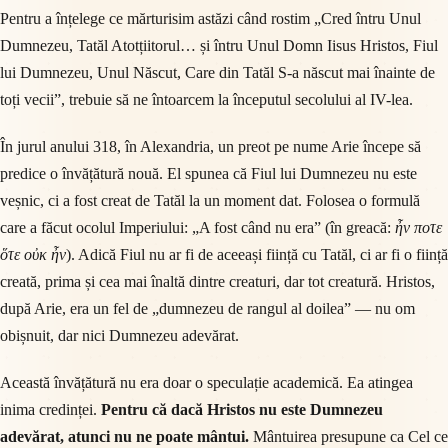
Pentru a înțelege ce mărturisim astăzi când rostim „Cred întru Unul
Dumnezeu, Tatăl Atotțiitorul… și întru Unul Domn Iisus Hristos, Fiul
lui Dumnezeu, Unul Născut, Care din Tatăl S-a născut mai înainte de
toți vecii”, trebuie să ne întoarcem la începutul secolului al IV-lea.
În jurul anului 318, în Alexandria, un preot pe nume Arie începe să
predice o învățătură nouă. El spunea că Fiul lui Dumnezeu nu este
veșnic, ci a fost creat de Tatăl la un moment dat. Folosea o formulă
care a făcut ocolul Imperiului: „A fost când nu era” (în greacă:
ἦν ποτε
ὅτε οὐκ ἦν
). Adică Fiul nu ar fi de aceeași ființă cu Tatăl, ci ar fi o ființă
creată, prima și cea mai înaltă dintre creaturi, dar tot creatură. Hristos,
după Arie, era un fel de „dumnezeu de rangul al doilea” — nu om
obișnuit, dar nici Dumnezeu adevărat.
Această învățătură nu era doar o speculație academică. Ea atingea
inima credinței.
Pentru că dacă Hristos nu este Dumnezeu
adevărat, atunci nu ne poate mântui.
Mântuirea presupune ca Cel ce