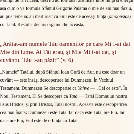
Părinții de la Niceea, deși nu au formulat distincția între ființă și energii
așa cum o va formula Sfântul Grigorie Palama o mie de ani mai târziu,
au pus temelia: au mărturisit că Fiul este de aceeași ființă (
omoousios
)
cu Tatăl. Restul a decurs organic din aceasta.
„Arătat-am numele Tău oamenilor pe care Mi i-ai dat
Mie din lume. Ai Tăi erau, și Mie Mi i-ai dat, și
cuvântul Tău l-au păzit” (v. 6)
„Numele” Tatălui, după Sfântul Ioan Gură de Aur, nu este doar un
cuvânt — este însăși descoperirea lui Dumnezeu. În Vechiul
Testament, Dumnezeu Se descoperise ca
Yahve
— „Cel ce este”. În
Noul Testament, El Se descoperă ca
Tată
— Tatăl Domnului nostru
Iisus Hristos, și prin Hristos, Tatăl nostru. Aceasta este descoperirea
cea mai înaltă: Dumnezeu este Tată. Iar dacă este Tată, are Fiu. Iar
dacă are Fiu, Fiul este de o ființă cu Tatăl.