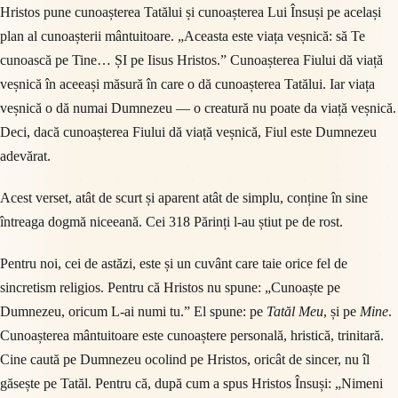
Hristos pune cunoașterea Tatălui și cunoașterea Lui Însuși pe același
plan al cunoașterii mântuitoare. „Aceasta este viața veșnică: să Te
cunoască pe Tine… ȘI pe Iisus Hristos.” Cunoașterea Fiului dă viață
veșnică în aceeași măsură în care o dă cunoașterea Tatălui. Iar viața
veșnică o dă numai Dumnezeu — o creatură nu poate da viață veșnică.
Deci, dacă cunoașterea Fiului dă viață veșnică, Fiul este Dumnezeu
adevărat.
Acest verset, atât de scurt și aparent atât de simplu, conține în sine
întreaga dogmă niceeană. Cei 318 Părinți l-au știut pe de rost.
Pentru noi, cei de astăzi, este și un cuvânt care taie orice fel de
sincretism religios. Pentru că Hristos nu spune: „Cunoaște pe
Dumnezeu, oricum L-ai numi tu.” El spune: pe
Tatăl Meu
, și pe
Mine
.
Cunoașterea mântuitoare este cunoaștere personală, hristică, trinitară.
Cine caută pe Dumnezeu ocolind pe Hristos, oricât de sincer, nu îl
găsește pe Tatăl. Pentru că, după cum a spus Hristos Însuși: „Nimeni