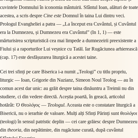
cuvintele Domnului în iconomia mântuirii. Sfântul Ioan, alături de toate
acestea, a scris despre
Cine este
Domnul în taina Lui dintru veci.
Prologul Evangheliei a patra — „La început era Cuvântul, și Cuvântul
era la Dumnezeu, și Dumnezeu era Cuvântul” (In 1, 1) — este
mărturisirea scripturistică cea mai limpede a dumnezeirii preexistente a
Fiului și a raporturilor Lui veșnice cu Tatăl. Iar Rugăciunea arhierească
(cap. 17) este desfășurarea liturgică a acestei taine.
Cei trei sfinți pe care Biserica i-a numit „Teologi” cu titlu propriu,
liturgic — Ioan, Grigorie din Nazianz, Simeon Noul Teolog — au în
comun acest dar unic: au grăit despre taina dinăuntru a Treimii nu din
studiere, ci din vedere directă. Aceștia poartă, în greacă, articolul
hotărât:
Ὁ Θεολόγος
—
Teologul
. Aceasta este o constatare liturgică a
Bisericii, nu o ierarhie de valoare. Mulți alți Sfinți Părinți sunt
θεολόγοι
(teologi) în sensul patristic deplin — cei care grăiesc despre Dumnezeu
din
theoria
, din nepătimire, din rugăciune curată, după cuvântul