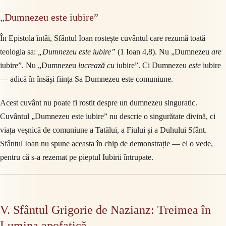
„Dumnezeu este iubire”
În Epistola întâi, Sfântul Ioan rostește cuvântul care rezumă toată
teologia sa:
„Dumnezeu este iubire”
(1 Ioan 4,8). Nu „Dumnezeu
are
iubire”. Nu „Dumnezeu
lucrează cu
iubire”. Ci Dumnezeu
este
iubire
— adică în însăși ființa Sa Dumnezeu este comuniune.
Acest cuvânt nu poate fi rostit despre un dumnezeu singuratic.
Cuvântul „Dumnezeu este iubire” nu descrie o singurătate divină, ci
viața veșnică de comuniune a Tatălui, a Fiului și a Duhului Sfânt.
Sfântul Ioan nu spune aceasta în chip de demonstrație — el o vede,
pentru că s-a rezemat pe pieptul Iubirii întrupate.
V. Sfântul Grigorie de Nazianz: Treimea în
Lumina apofatică