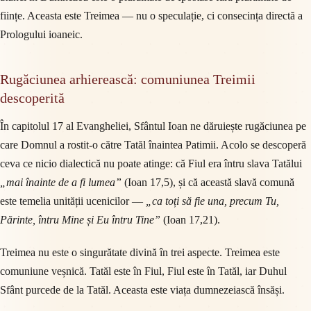
ființe. Aceasta este Treimea — nu o speculație, ci consecința directă a
Prologului ioaneic.
Rugăciunea arhierească: comuniunea Treimii
descoperită
În capitolul 17 al Evangheliei, Sfântul Ioan ne dăruiește rugăciunea pe
care Domnul a rostit-o către Tatăl înaintea Patimii. Acolo se descoperă
ceva ce nicio dialectică nu poate atinge: că Fiul era întru slava Tatălui
„mai înainte de a fi lumea”
(Ioan 17,5), și că această slavă comună
este temelia unității ucenicilor —
„ca toți să fie una, precum Tu,
Părinte, întru Mine și Eu întru Tine”
(Ioan 17,21).
Treimea nu este o singurătate divină în trei aspecte. Treimea este
comuniune veșnică. Tatăl este în Fiul, Fiul este în Tatăl, iar Duhul
Sfânt purcede de la Tatăl. Aceasta este viața dumnezeiască însăși.