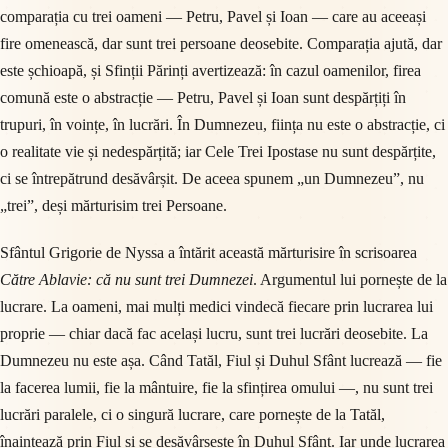
comparația cu trei oameni — Petru, Pavel și Ioan — care au aceeași
fire omenească, dar sunt trei persoane deosebite. Comparația ajută, dar
este șchioapă, și Sfinții Părinți avertizează: în cazul oamenilor, firea
comună este o abstracție — Petru, Pavel și Ioan sunt despărțiți în
trupuri, în voințe, în lucrări. În Dumnezeu, ființa nu este o abstracție, ci
o realitate vie și nedespărțită; iar Cele Trei Ipostase nu sunt despărțite,
ci se întrepătrund desăvârșit. De aceea spunem „un Dumnezeu”, nu
„trei”, deși mărturisim trei Persoane.
Sfântul Grigorie de Nyssa a întărit această mărturisire în scrisoarea
Către Ablavie: că nu sunt trei Dumnezei
. Argumentul lui pornește de la
lucrare. La oameni, mai mulți medici vindecă fiecare prin lucrarea lui
proprie — chiar dacă fac același lucru, sunt trei lucrări deosebite. La
Dumnezeu nu este așa. Când Tatăl, Fiul și Duhul Sfânt lucrează — fie
la facerea lumii, fie la mântuire, fie la sfințirea omului —, nu sunt trei
lucrări paralele, ci o singură lucrare, care pornește de la Tatăl,
înaintează prin Fiul și se desăvârșește în Duhul Sfânt. Iar unde lucrarea