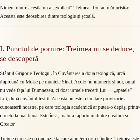
Nimeni dintre aceștia nu a „explicat” Treimea. Toți au mărturisit-o.
Aceasta este deosebirea dintre teologie și școală.
I. Punctul de pornire: Treimea nu se deduce,
se descoperă
Sfântul Grigorie Teologul, în Cuvântarea a doua teologică, urcă
împreună cu Moise pe muntele Sinai. Acolo, în întuneric și nor, omul
nu vede fața lui Dumnezeu, ci doar urmele trecerii Lui — „spatele”
Lui, după cuvântul Ieșirii. Aceasta nu este o limitare provizorie a
cunoașterii noastre, pe care teologia academică ar putea-o depăși printr-
o metodă mai bună. Este însăși natura raportului dintre creatură și
Creator.
Treimea nu este o concluzie la care ajungem prin gândire. Treimea este