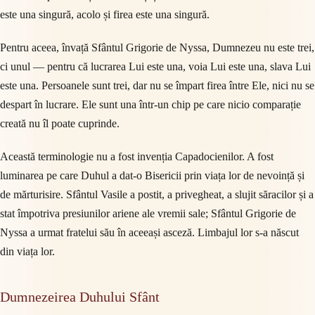
este una singură, acolo și firea este una singură.
Pentru aceea, învață Sfântul Grigorie de Nyssa, Dumnezeu nu este trei,
ci unul — pentru că lucrarea Lui este una, voia Lui este una, slava Lui
este una. Persoanele sunt trei, dar nu se împart firea între Ele, nici nu se
despart în lucrare. Ele sunt una într-un chip pe care nicio comparație
creată nu îl poate cuprinde.
Această terminologie nu a fost invenția Capadocienilor. A fost
luminarea pe care Duhul a dat-o Bisericii prin viața lor de nevoință și
de mărturisire. Sfântul Vasile a postit, a privegheat, a slujit săracilor și a
stat împotriva presiunilor ariene ale vremii sale; Sfântul Grigorie de
Nyssa a urmat fratelui său în aceeași asceză. Limbajul lor s-a născut
din viața lor.
Dumnezeirea Duhului Sfânt