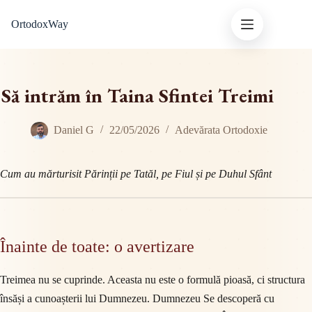
Sari
OrtodoxWay
la
conținut
Să intrăm în Taina Sfintei Treimi
Daniel G
22/05/2026
Adevărata Ortodoxie
Cum au mărturisit Părinții pe Tatăl, pe Fiul și pe Duhul Sfânt
Înainte de toate: o avertizare
Treimea nu se cuprinde. Aceasta nu este o formulă pioasă, ci structura
însăși a cunoașterii lui Dumnezeu. Dumnezeu Se descoperă cu