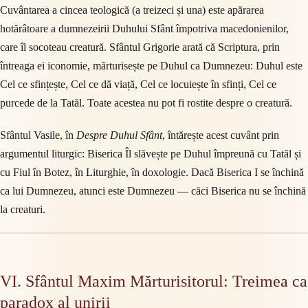
Cuvântarea a cincea teologică (a treizeci și una) este apărarea
hotărâtoare a dumnezeirii Duhului Sfânt împotriva macedonienilor,
care îl socoteau creatură. Sfântul Grigorie arată că Scriptura, prin
întreaga ei iconomie, mărturisește pe Duhul ca Dumnezeu: Duhul este
Cel ce sfințește, Cel ce dă viață, Cel ce locuiește în sfinți, Cel ce
purcede de la Tatăl. Toate acestea nu pot fi rostite despre o creatură.
Sfântul Vasile, în
Despre Duhul Sfânt
, întărește acest cuvânt prin
argumentul liturgic: Biserica Îl slăvește pe Duhul împreună cu Tatăl și
cu Fiul în Botez, în Liturghie, în doxologie. Dacă Biserica I se închină
ca lui Dumnezeu, atunci este Dumnezeu — căci Biserica nu se închină
la creaturi.
VI. Sfântul Maxim Mărturisitorul: Treimea ca
paradox al unirii