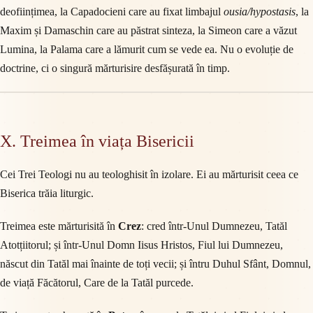
deoființimea, la Capadocieni care au fixat limbajul
ousia/hypostasis
, la
Maxim și Damaschin care au păstrat sinteza, la Simeon care a văzut
Lumina, la Palama care a lămurit cum se vede ea. Nu o evoluție de
doctrine, ci o singură mărturisire desfășurată în timp.
X. Treimea în viața Bisericii
Cei Trei Teologi nu au teologhisit în izolare. Ei au mărturisit ceea ce
Biserica trăia liturgic.
Treimea este mărturisită în
Crez
: cred într-Unul Dumnezeu, Tatăl
Atotțiitorul; și într-Unul Domn Iisus Hristos, Fiul lui Dumnezeu,
născut din Tatăl mai înainte de toți vecii; și întru Duhul Sfânt, Domnul,
de viață Făcătorul, Care de la Tatăl purcede.