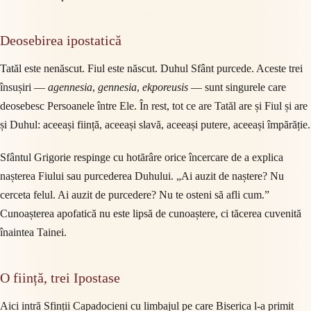
Deosebirea ipostatică
Tatăl este nenăscut. Fiul este născut. Duhul Sfânt purcede. Aceste trei
însușiri —
agennesia
,
gennesia
,
ekporeusis
— sunt singurele care
deosebesc Persoanele între Ele. În rest, tot ce are Tatăl are și Fiul și are
și Duhul: aceeași ființă, aceeași slavă, aceeași putere, aceeași împărăție.
Sfântul Grigorie respinge cu hotărâre orice încercare de a explica
nașterea Fiului sau purcederea Duhului. „Ai auzit de naștere? Nu
cerceta felul. Ai auzit de purcedere? Nu te osteni să afli cum.”
Cunoașterea apofatică nu este lipsă de cunoaștere, ci tăcerea cuvenită
înaintea Tainei.
O ființă, trei Ipostase
Aici intră Sfinții Capadocieni cu limbajul pe care Biserica l-a primit