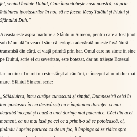
fel, venind înainte Duhul, Care împodobește casa noastră, ca prin
întâlnirea ipostasurilor în noi, să ne facem lăcaș Tatălui și Fiului și
Sfântului Duh.”
Aceasta este aspra mărturie a Sfântului Simeon, pentru care a fost ținut
sub bănuială în veacul său: că teologia adevărată nu este învățătură
transmisă din cărți, ci viață primită prin har. Omul care nu simte în sine
pe Duhul, scrie el cu severitate, este botezat, dar nu trăiește Botezul.
Iar locuirea Treimii nu este sfârșit al căutării, ci început al unui dor mai
mare. Sfântul Simeon scrie:
„Sălășluirea, întru curăție cunoscută și simțită, Dumnezeirii celei în
trei ipostasuri în cei desăvârșiți nu e împlinirea dorinței, ci mai
degrabă început și cauză a unei dorințe mai puternice. Căci din acel
moment, ea nu mai lasă pe cel ce a primit-o să se potolească, ci,
ținându-l aprins pururea ca de un foc, îl împinge să se ridice spre