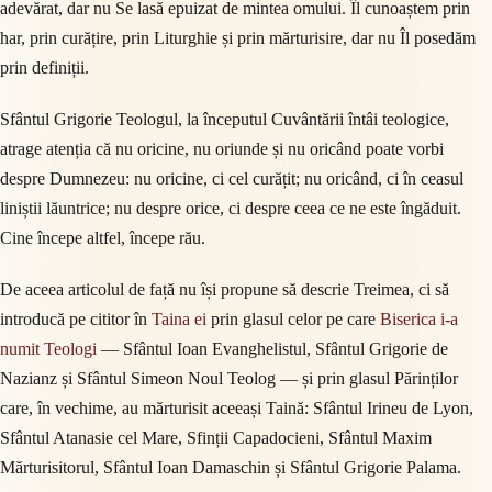
adevărat, dar nu Se lasă epuizat de mintea omului. Îl cunoaștem prin
har, prin curățire, prin Liturghie și prin mărturisire, dar nu Îl posedăm
prin definiții.
Sfântul Grigorie Teologul, la începutul Cuvântării întâi teologice,
atrage atenția că nu oricine, nu oriunde și nu oricând poate vorbi
despre Dumnezeu: nu oricine, ci cel curățit; nu oricând, ci în ceasul
liniștii lăuntrice; nu despre orice, ci despre ceea ce ne este îngăduit.
Cine începe altfel, începe rău.
De aceea articolul de față nu își propune să descrie Treimea, ci să
introducă pe cititor în
Taina ei
prin glasul celor pe care
Biserica i-a
numit Teologi
— Sfântul Ioan Evanghelistul, Sfântul Grigorie de
Nazianz și Sfântul Simeon Noul Teolog — și prin glasul Părinților
care, în vechime, au mărturisit aceeași Taină: Sfântul Irineu de Lyon,
Sfântul Atanasie cel Mare, Sfinții Capadocieni, Sfântul Maxim
Mărturisitorul, Sfântul Ioan Damaschin și Sfântul Grigorie Palama.