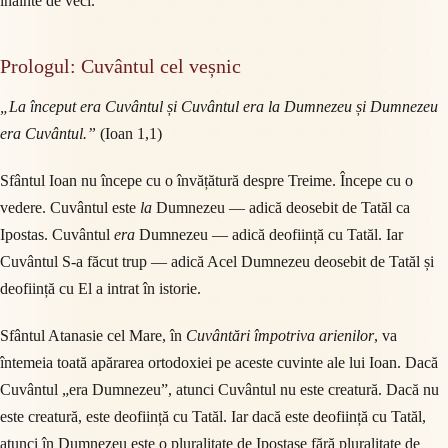
înainte de veci.
Prologul: Cuvântul cel veșnic
„La început era Cuvântul și Cuvântul era la Dumnezeu și Dumnezeu
era Cuvântul.”
(Ioan 1,1)
Sfântul Ioan nu începe cu o învățătură despre Treime. Începe cu o
vedere. Cuvântul este
la
Dumnezeu — adică deosebit de Tatăl ca
Ipostas. Cuvântul
era
Dumnezeu — adică deoființă cu Tatăl. Iar
Cuvântul S-a făcut trup — adică Acel Dumnezeu deosebit de Tatăl și
deoființă cu El a intrat în istorie.
Sfântul Atanasie cel Mare, în
Cuvântări împotriva arienilor
, va
întemeia toată apărarea ortodoxiei pe aceste cuvinte ale lui Ioan. Dacă
Cuvântul „era Dumnezeu”, atunci Cuvântul nu este creatură. Dacă nu
este creatură, este deoființă cu Tatăl. Iar dacă este deoființă cu Tatăl,
atunci în Dumnezeu este o pluralitate de Ipostase fără pluralitate de