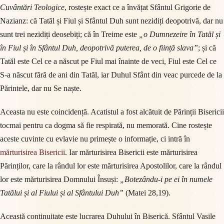
Cuvântări Teologice
, rostește exact ce a învățat Sfântul Grigorie de
Nazianz: că Tatăl și Fiul și Sfântul Duh sunt nezidiți deopotrivă, dar nu
sunt trei nezidiți deosebiți; că în Treime este
„o Dumnezeire în Tatăl și
în Fiul și în Sfântul Duh, deopotrivă puterea, de o ființă slava”
; și că
Tatăl este Cel ce a născut pe Fiul mai înainte de veci, Fiul este Cel ce
S-a născut fără de ani din Tatăl, iar Duhul Sfânt din veac purcede de la
Părintele, dar nu Se naște.
Aceasta nu este coincidență. Acatistul a fost alcătuit de Părinții Bisericii
tocmai pentru ca dogma să fie respirată, nu memorată. Cine rostește
aceste cuvinte cu evlavie nu primește o informație, ci intră în
mărturisirea Bisericii
. Iar mărturisirea Bisericii este mărturisirea
Părinților, care la rândul lor este mărturisirea Apostolilor, care la rândul
lor este mărturisirea Domnului Însuși:
„Botezându-i pe ei în numele
Tatălui și al Fiului și al Sfântului Duh”
(Matei 28,19).
Această continuitate este lucrarea Duhului în Biserică. Sfântul Vasile