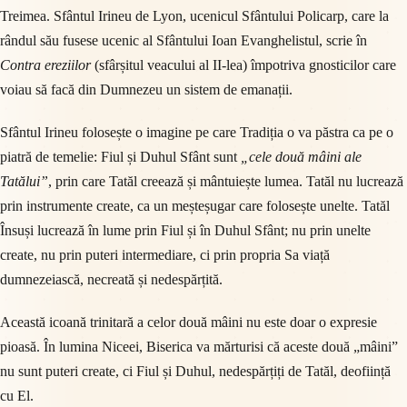
Treimea. Sfântul Irineu de Lyon, ucenicul Sfântului Policarp, care la
rândul său fusese ucenic al Sfântului Ioan Evanghelistul, scrie în
Contra ereziilor
(sfârșitul veacului al II-lea) împotriva gnosticilor care
voiau să facă din Dumnezeu un sistem de emanații.
Sfântul Irineu folosește o imagine pe care Tradiția o va păstra ca pe o
piatră de temelie: Fiul și Duhul Sfânt sunt
„cele două mâini ale
Tatălui”
, prin care Tatăl creează și mântuiește lumea. Tatăl nu lucrează
prin instrumente create, ca un meșteșugar care folosește unelte. Tatăl
Însuși lucrează în lume prin Fiul și în Duhul Sfânt; nu prin unelte
create, nu prin puteri intermediare, ci prin propria Sa viață
dumnezeiască, necreată și nedespărțită.
Această icoană trinitară a celor două mâini nu este doar o expresie
pioasă. În lumina Niceei, Biserica va mărturisi că aceste două „mâini”
nu sunt puteri create, ci Fiul și Duhul, nedespărțiți de Tatăl, deoființă
cu El.