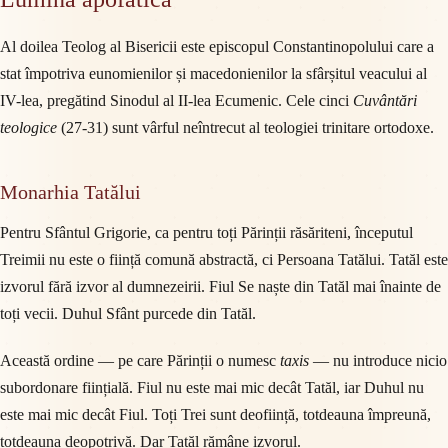
Al doilea Teolog al Bisericii este episcopul Constantinopolului care a
stat împotriva eunomienilor și macedonienilor la sfârșitul veacului al
IV-lea, pregătind Sinodul al II-lea Ecumenic. Cele cinci
Cuvântări
teologice
(27-31) sunt vârful neîntrecut al teologiei trinitare ortodoxe.
Monarhia Tatălui
Pentru Sfântul Grigorie, ca pentru toți Părinții răsăriteni, începutul
Treimii nu este o ființă comună abstractă, ci Persoana Tatălui. Tatăl este
izvorul fără izvor al dumnezeirii. Fiul Se naște din Tatăl mai înainte de
toți vecii. Duhul Sfânt purcede din Tatăl.
Această ordine — pe care Părinții o numesc
taxis
— nu introduce nicio
subordonare ființială. Fiul nu este mai mic decât Tatăl, iar Duhul nu
este mai mic decât Fiul. Toți Trei sunt deoființă, totdeauna împreună,
totdeauna deopotrivă. Dar Tatăl rămâne izvorul.