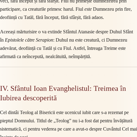
veci, fără început și fără sfârșit. Fiul nu primește dumnezeirea prin
participare, ca creaturile primesc harul. Fiul
este
Dumnezeu prin fire,
deoființă cu Tatăl, fără început, fără sfârșit, fără adaos.
Aceeași mărturisire o va extinde Sfântul Atanasie despre Duhul Sfânt
în
Epistolele către Serapion
: Duhul nu este creatură, ci Dumnezeu
adevărat, deoființă cu Tatăl și cu Fiul. Astfel, întreaga Treime este
afirmată ca neîncepută, nealcătuită, neîmpărțită.
IV. Sfântul Ioan Evanghelistul: Treimea în
Iubirea descoperită
Cel dintâi Teolog al Bisericii este ucenicul iubit care s-a rezemat pe
pieptul Domnului. Titlul de „Teolog” nu i-a fost dat pentru învățătură
sistematică, ci pentru vederea pe care a avut-o despre Cuvântul Cel mai