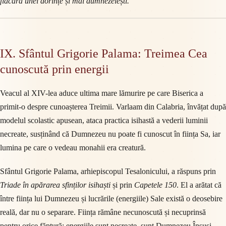
flacăra unei dorințe și mai dumnezeiești.”
IX. Sfântul Grigorie Palama: Treimea Cea
cunoscută prin energii
Veacul al XIV-lea aduce ultima mare lămurire pe care Biserica a
primit-o despre cunoașterea Treimii. Varlaam din Calabria, învățat după
modelul scolastic apusean, ataca practica isihastă a vederii luminii
necreate, susținând că Dumnezeu nu poate fi cunoscut în ființa Sa, iar
lumina pe care o vedeau monahii era creatură.
Sfântul Grigorie Palama, arhiepiscopul Tesalonicului, a răspuns prin
Triade în apărarea sfinților isihaști
și prin
Capetele 150
. El a arătat că
între ființa lui Dumnezeu și lucrările (energiile) Sale există o deosebire
reală, dar nu o separare. Ființa rămâne necunoscută și necuprinsă
pentru orice făptură; energiile sunt necreate, sunt Dumnezeu Însuși