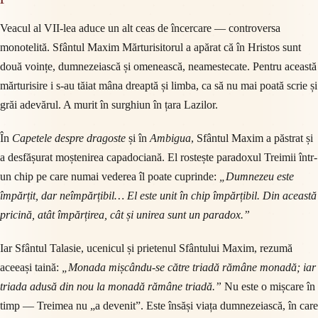
Veacul al VII-lea aduce un alt ceas de încercare — controversa
monotelită. Sfântul Maxim Mărturisitorul a apărat că în Hristos sunt
două voințe, dumnezeiască și omenească, neamestecate. Pentru această
mărturisire i s-au tăiat mâna dreaptă și limba, ca să nu mai poată scrie și
grăi adevărul. A murit în surghiun în țara Lazilor.
În
Capetele despre dragoste
și în
Ambigua
, Sfântul Maxim a păstrat și
a desfășurat moștenirea capadociană. El rostește paradoxul Treimii într-
un chip pe care numai vederea îl poate cuprinde:
„Dumnezeu este
împărțit, dar neîmpărțibil… El este unit în chip împărțibil. Din această
pricină, atât împărțirea, cât și unirea sunt un paradox.”
Iar Sfântul Talasie, ucenicul și prietenul Sfântului Maxim, rezumă
aceeași taină:
„Monada mișcându-se către triadă rămâne monadă; iar
triada adusă din nou la monadă rămâne triadă.”
Nu este o mișcare în
timp — Treimea nu „a devenit”. Este însăși viața dumnezeiască, în care