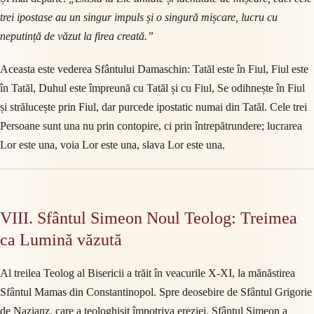
trei ipostase au un singur impuls și o singură mișcare, lucru cu
neputință de văzut la firea creată.”
Aceasta este vederea Sfântului Damaschin: Tatăl este în Fiul, Fiul este
în Tatăl, Duhul este împreună cu Tatăl și cu Fiul, Se odihnește în Fiul
și strălucește prin Fiul, dar purcede ipostatic numai din Tatăl. Cele trei
Persoane sunt una nu prin contopire, ci prin întrepătrundere; lucrarea
Lor este una, voia Lor este una, slava Lor este una.
VIII. Sfântul Simeon Noul Teolog: Treimea
ca Lumină văzută
Al treilea Teolog al Bisericii a trăit în veacurile X-XI, la mănăstirea
Sfântul Mamas din Constantinopol. Spre deosebire de Sfântul Grigorie
de Nazianz, care a teologhisit împotriva ereziei, Sfântul Simeon a