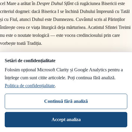
cel Mare a arătat în
Despre Duhul Sfânt
că rugăciunea Bisericii este
criteriul dogmei: dacă Biserica I se închină Duhului împreună cu Tatăl
și cu Fiul, atunci Duhul este Dumnezeu. Cuvântul scris al Părinților
întărește ceea ce viața liturgică deja mărturisea. Acatistul Sfintei Treimi
nu este o noutate teologică — este vocea credinciosului prin care
vorbește toată Tradiția.
De aceea, cel ce vrea să intre în Taina Treimii nu are nevoie să studieze
Setări de confidențialitate
tratate dogmatice înainte de a se ruga
. Are nevoie să se roage; iar
Folosim opțional Microsoft Clarity și Google Analytics pentru a
dogma vine prin rugăciune, așezată în inimă de Duhul Sfânt, prin gura
înțelege cum sunt citite articolele. Poți continua fără analiză.
Bisericii.
Politica de confidențialitate
.
Continuă fără analiză
XII. Încheiere: a intra, nu a înțelege
Accept analiza
Întoarcerea la cuvântul Sfântului Grigorie Teologul: nu apuc bine să