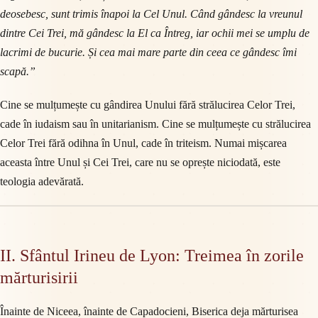
deosebesc, sunt trimis înapoi la Cel Unul. Când gândesc la vreunul
dintre Cei Trei, mă gândesc la El ca Întreg, iar ochii mei se umplu de
lacrimi de bucurie. Și cea mai mare parte din ceea ce gândesc îmi
scapă.”
Cine se mulțumește cu gândirea Unului fără strălucirea Celor Trei,
cade în iudaism sau în unitarianism. Cine se mulțumește cu strălucirea
Celor Trei fără odihna în Unul, cade în triteism. Numai mișcarea
aceasta între Unul și Cei Trei, care nu se oprește niciodată, este
teologia adevărată.
II. Sfântul Irineu de Lyon: Treimea în zorile
mărturisirii
Înainte de Niceea, înainte de Capadocieni, Biserica deja mărturisea