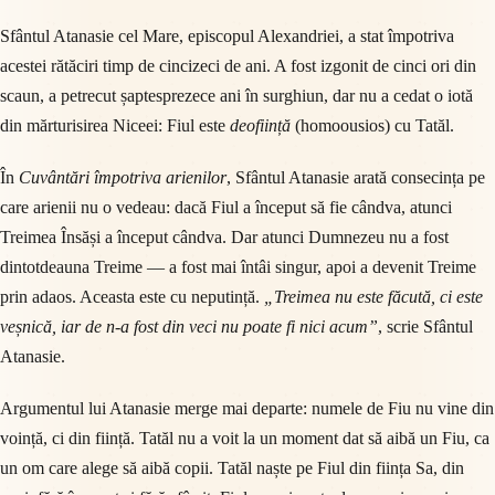
Sfântul Atanasie cel Mare, episcopul Alexandriei, a stat împotriva
acestei rătăciri timp de cincizeci de ani. A fost izgonit de cinci ori din
scaun, a petrecut șaptesprezece ani în surghiun, dar nu a cedat o iotă
din mărturisirea Niceei: Fiul este
deoființă
(homoousios) cu Tatăl.
În
Cuvântări împotriva arienilor
, Sfântul Atanasie arată consecința pe
care arienii nu o vedeau: dacă Fiul a început să fie cândva, atunci
Treimea Însăși a început cândva. Dar atunci Dumnezeu nu a fost
dintotdeauna Treime — a fost mai întâi singur, apoi a devenit Treime
prin adaos. Aceasta este cu neputință.
„Treimea nu este făcută, ci este
veșnică, iar de n-a fost din veci nu poate fi nici acum”
, scrie Sfântul
Atanasie.
Argumentul lui Atanasie merge mai departe: numele de Fiu nu vine din
voință, ci din ființă. Tatăl nu a voit la un moment dat să aibă un Fiu, ca
un om care alege să aibă copii. Tatăl naște pe Fiul din ființa Sa, din