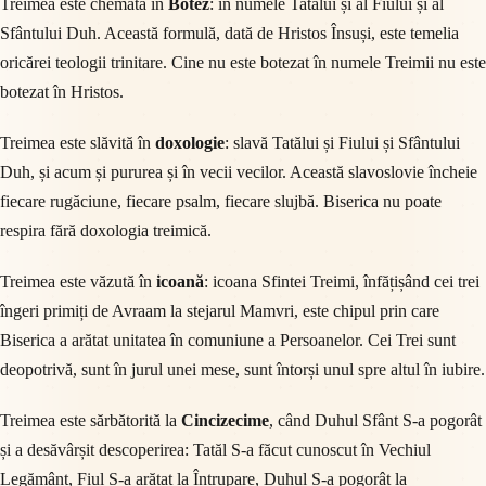
Treimea este chemată în
Botez
: în numele Tatălui și al Fiului și al
Sfântului Duh. Această formulă, dată de Hristos Însuși, este temelia
oricărei teologii trinitare. Cine nu este botezat în numele Treimii nu este
botezat în Hristos.
Treimea este slăvită în
doxologie
: slavă Tatălui și Fiului și Sfântului
Duh, și acum și pururea și în vecii vecilor. Această slavoslovie încheie
fiecare rugăciune, fiecare psalm, fiecare slujbă. Biserica nu poate
respira fără doxologia treimică.
Treimea este văzută în
icoană
: icoana Sfintei Treimi, înfățișând cei trei
îngeri primiți de Avraam la stejarul Mamvri, este chipul prin care
Biserica a arătat unitatea în comuniune a Persoanelor. Cei Trei sunt
deopotrivă, sunt în jurul unei mese, sunt întorși unul spre altul în iubire.
Treimea este sărbătorită la
Cincizecime
, când Duhul Sfânt S-a pogorât
și a desăvârșit descoperirea: Tatăl S-a făcut cunoscut în Vechiul
Legământ, Fiul S-a arătat la Întrupare, Duhul S-a pogorât la