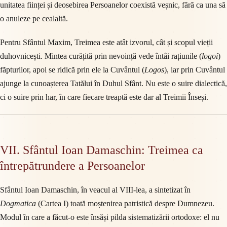
unitatea ființei și deosebirea Persoanelor coexistă veșnic, fără ca una să
o anuleze pe cealaltă.
Pentru Sfântul Maxim, Treimea este atât izvorul, cât și scopul vieții
duhovnicești. Mintea curățită prin nevoință vede întâi rațiunile (
logoi
)
făpturilor, apoi se ridică prin ele la Cuvântul (
Logos
), iar prin Cuvântul
ajunge la cunoașterea Tatălui în Duhul Sfânt. Nu este o suire dialectică,
ci o suire prin har, în care fiecare treaptă este dar al Treimii Înseși.
VII. Sfântul Ioan Damaschin: Treimea ca
întrepătrundere a Persoanelor
Sfântul Ioan Damaschin, în veacul al VIII-lea, a sintetizat în
Dogmatica
(Cartea I) toată moștenirea patristică despre Dumnezeu.
Modul în care a făcut-o este însăși pilda sistematizării ortodoxe: el nu