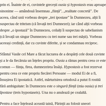
prin ei. Înainte de ei, cuvintele grecești
ousia
și
hypostasis
erau aproape
sinonime — amândouă însemnau „ființă”, „realitate concretă”. De
aceea, când unii vorbeau despre „trei ipostase” în Dumnezeu, alții îi
suspectau de triteism (că învață trei Dumnezei); iar când alții vorbeau
despre „o ipostază” în Dumnezeu, ceilalți îi suspectau de sabelianism
(că învață un singur Dumnezeu cu trei nume sau trei măști). Vorbeau
aceeași credință, dar cu cuvinte diferite, și se condamnau reciproc.
Sfântul Vasile cel Mare a făcut lucrarea de a despărți cele două cuvinte
și a le da fiecăruia un înțeles propriu.
Ousia
a rămas pentru ceea ce este
comun — ființa, firea, dumnezeirea însăși.
Hypostasis
a fost rezervat
pentru ceea ce este propriu fiecărei Persoane — modul Ei de a fi,
însușirea Ei ipostatică. Astfel, mărturisirea ortodoxă a putut fi rostită
fără ambiguitate: în Dumnezeu este
o singură ființă
(mia ousia) și
trei
Ipostase
(treis hypostaseis). Una nu o anulează pe cealaltă.
Pentru a face înțeleasă această taină, Părinții au folosit uneori