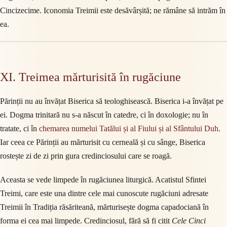
Cincizecime. Iconomia Treimii este desăvârșită; ne rămâne să intrăm în
ea.
XI. Treimea mărturisită în rugăciune
Părinții nu au învățat Biserica să teologhisească. Biserica i-a învățat pe
ei. Dogma trinitară nu s-a născut în catedre, ci în doxologie; nu în
tratate, ci în
chemarea numelui Tatălui și al Fiului și al Sfântului Duh
.
Iar ceea ce Părinții au mărturisit cu cerneală și cu sânge, Biserica
rostește zi de zi prin gura credinciosului care se roagă.
Aceasta se vede limpede în rugăciunea liturgică. Acatistul Sfintei
Treimi, care este una dintre cele mai cunoscute rugăciuni adresate
Treimii în Tradiția răsăriteană, mărturisește dogma capadociană în
forma ei cea mai limpede. Credinciosul, fără să fi citit
Cele Cinci