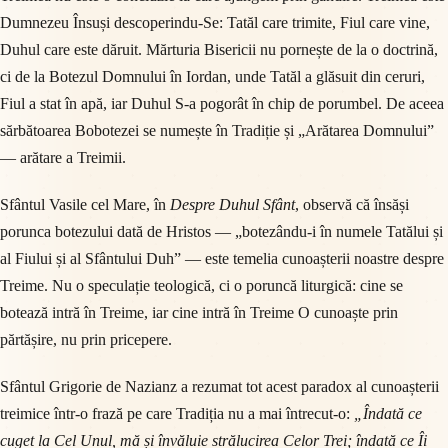
Dumnezeu Însuși descoperindu-Se: Tatăl care trimite, Fiul care vine,
Duhul care este dăruit. Mărturia Bisericii nu pornește de la o doctrină,
ci de la Botezul Domnului în Iordan, unde Tatăl a glăsuit din ceruri,
Fiul a stat în apă, iar Duhul S-a pogorât în chip de porumbel. De aceea
sărbătoarea Bobotezei se numește în Tradiție și „Arătarea Domnului”
— arătare a Treimii.
Sfântul Vasile cel Mare, în
Despre Duhul Sfânt
, observă că însăși
porunca botezului dată de Hristos — „botezându-i în numele Tatălui și
al Fiului și al Sfântului Duh” — este temelia cunoașterii noastre despre
Treime. Nu o speculație teologică, ci o poruncă liturgică: cine se
botează intră în Treime, iar cine intră în Treime O cunoaște prin
părtășire, nu prin pricepere.
Sfântul Grigorie de Nazianz a rezumat tot acest paradox al cunoașterii
treimice într-o frază pe care Tradiția nu a mai întrecut-o:
„Îndată ce
cuget la Cel Unul, mă și învăluie strălucirea Celor Trei; îndată ce Îi