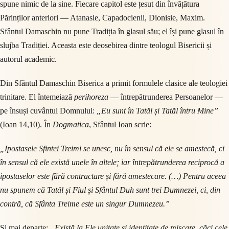
spune nimic de la sine. Fiecare capitol este țesut din învățătura
Părinților anteriori — Atanasie, Capadocienii, Dionisie, Maxim.
Sfântul Damaschin nu pune Tradiția în glasul său; el își pune glasul în
slujba Tradiției. Aceasta este deosebirea dintre teologul Bisericii și
autorul academic.
Din Sfântul Damaschin Biserica a primit formulele clasice ale teologiei
trinitare. El întemeiază
perihoreza
— întrepătrunderea Persoanelor —
pe însuși cuvântul Domnului:
„Eu sunt în Tatăl și Tatăl întru Mine”
(Ioan 14,10). În
Dogmatica
, Sfântul Ioan scrie:
„Ipostasele Sfintei Treimi se unesc, nu în sensul că ele se amestecă, ci
în sensul că ele există unele în altele; iar întrepătrunderea reciprocă a
ipostaselor este fără contractare și fără amestecare. (…) Pentru aceea
nu spunem că Tatăl și Fiul și Sfântul Duh sunt trei Dumnezei, ci, din
contră, că Sfânta Treime este un singur Dumnezeu.”
Și mai departe:
„Există la Ele unitate și identitate de mișcare, căci cele