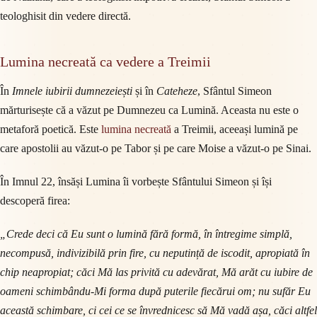
teologhisit din vedere directă.
Lumina necreată ca vedere a Treimii
În
Imnele iubirii dumnezeiești
și în
Cateheze
, Sfântul Simeon
mărturisește că a văzut pe Dumnezeu ca Lumină. Aceasta nu este o
metaforă poetică. Este
lumina necreată
a Treimii, aceeași lumină pe
care apostolii au văzut-o pe Tabor și pe care Moise a văzut-o pe Sinai.
În Imnul 22, însăși Lumina îi vorbește Sfântului Simeon și își
descoperă firea:
„Crede deci că Eu sunt o lumină fără formă, în întregime simplă,
necompusă, indivizibilă prin fire, cu neputință de iscodit, apropiată în
chip neapropiat; căci Mă las privită cu adevărat, Mă arăt cu iubire de
oameni schimbându-Mi forma după puterile fiecărui om; nu sufăr Eu
această schimbare, ci cei ce se învrednicesc să Mă vadă așa, căci altfel