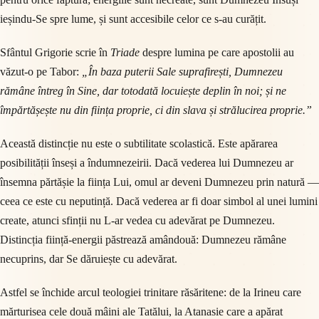
ieșindu-Se spre lume, și sunt accesibile celor ce s-au curățit.
Sfântul Grigorie scrie în
Triade
despre lumina pe care apostolii au
văzut-o pe Tabor:
„În baza puterii Sale suprafirești, Dumnezeu
rămâne întreg în Sine, dar totodată locuiește deplin în noi; și ne
împărtășește nu din ființa proprie, ci din slava și strălucirea proprie.”
Această distincție nu este o subtilitate scolastică. Este apărarea
posibilității înseși a îndumnezeirii. Dacă vederea lui Dumnezeu ar
însemna părtășie la ființa Lui, omul ar deveni Dumnezeu prin natură —
ceea ce este cu neputință. Dacă vederea ar fi doar simbol al unei lumini
create, atunci sfinții nu L-ar vedea cu adevărat pe Dumnezeu.
Distincția ființă-energii păstrează amândouă: Dumnezeu rămâne
necuprins, dar Se dăruiește cu adevărat.
Astfel se închide arcul teologiei trinitare răsăritene: de la Irineu care
mărturisea cele două mâini ale Tatălui, la Atanasie care a apărat