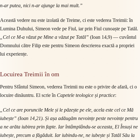
n-ar putea, nici n-ar ajunge la mai mult.”
Această vedere nu este izolată de Treime, ci este vederea Treimii: în
Lumina Duhului, Simeon vede pe Fiul, iar prin Fiul cunoaște pe Tatăl.
„Cel ce M-a văzut pe Mine a văzut pe Tatăl”
(Ioan 14,9) — cuvântul
Domnului către Filip este pentru Simeon descrierea exactă a propriei
lui experiențe.
Locuirea Treimii în om
Pentru Sfântul Simeon, vederea Treimii nu este o privire de afară, ci o
locuire dinăuntru. El scrie în
Capetele teologice și practice
:
„Cel ce are poruncile Mele și le păzește pe ele, acela este cel ce Mă
iubește” (Ioan 14,21). Și așa adăugăm nevoințe peste nevoințe pentru
a ne arăta iubirea prin fapte. Iar întâmplându-se aceasta, El Însuși ne
iubește, precum a făgăduit. Iar iubindu-ne, ne iubește și Tatăl Său la