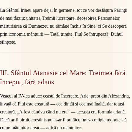
La Sfântul Irineu apare deja, în germene, tot ce vor desfășura Părinții
de mai târziu: unitatea Treimii lucrătoare, deosebirea Persoanelor,
mărturisirea că Dumnezeu nu rămâne închis în Sine, ci Se descoperă
prin iconomia mântuirii — Tatăl trimite, Fiul Se întrupează, Duhul
sfințește.
III. Sfântul Atanasie cel Mare: Treimea fără
început, fără adaos
Veacul al IV-lea aduce ceasul de încercare. Arie, preot din Alexandria,
învață că Fiul este creatură — cea dintâi și cea mai înaltă, dar totuși
creatură. „A fost cândva când nu era” — aceasta era formula ariană.
Dacă ar fi biruit, creștinismul s-ar fi prefăcut într-o religie monoteistă
cu un mântuitor creat — adică nu mântuitor.