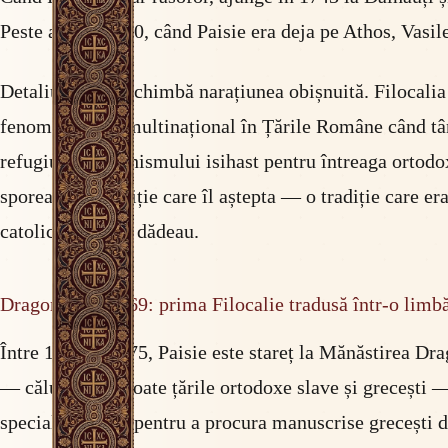
Peste ani, în 1750, când Paisie era deja pe Athos, Vasi
Detaliul acesta schimbă narațiunea obișnuită. Filocalia 
fenomen viu și multinațional în Țările Române când tân
refugiu al monahismului isihast pentru întreaga ortodox
sporească o tradiție care îl aștepta — o tradiție care e
catolică n-o mai dădeau.
Dragomirna, 1769: prima Filocalie tradusă într-o lim
Între 1763 și 1775, Paisie este stareț la Mănăstirea Dr
— călugări din toate țările ortodoxe slave și grecești 
special la Athos pentru a procura manuscrise grecești de