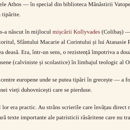
le Athos — în special din biblioteca Mănăstirii Vatope
 tipărite.
 s-a născut în mijlocul
mișcării Kollyvades
(Colibaș) —
itul, Sfântului Macarie al Corintului și lui Atanasie Pa
rea deasă. Era, într-un sens, o rezistență împotriva a d
sene (calviniste și scolastice) în limbajul teologic al O
centre europene unde se putea tipări în grecește — a fos
unei vieți duhovnicești care se pierduse.
lor era practic. Au strâns scrierile care învățau direct 
 texte importante ale patristicii răsăritene care nu tra