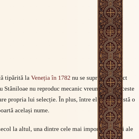
că tipărită la
Veneția în 1782
nu se suprapune exact
ru Stăniloae nu reproduc mecanic vreuna dintre aceste
propria lui selecție. În plus, între ele toate există o
poartă același nume.
ecol la altul, una dintre cele mai importante cărți ale