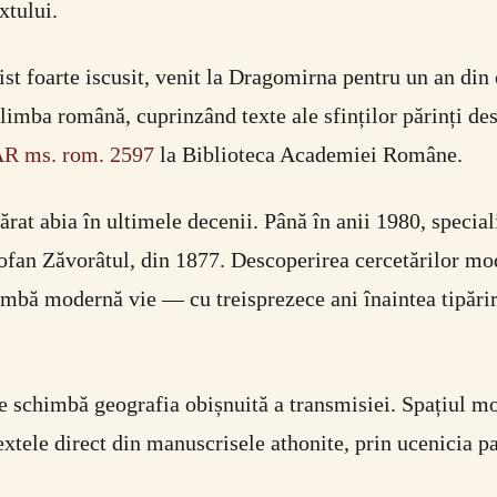
xtului.
st foarte iscusit, venit la Dragomirna pentru un an din
n limba română, cuprinzând texte ale sfinților părinți 
R ms. rom. 2597
la Biblioteca Academiei Române.
rat abia în ultimele decenii. Până în anii 1980, special
Teofan Zăvorâtul, din 1877. Descoperirea cercetărilor m
limbă modernă vie — cu treisprezece ani înaintea tipăriri
are schimbă geografia obișnuită a transmisiei. Spațiul 
textele direct din manuscrisele athonite, prin ucenicia pa