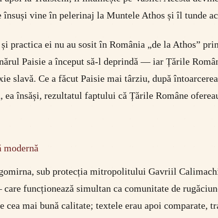
le însuși vine în pelerinaj la Muntele Athos și îl tunde
și practica ei nu au sosit în România „de la Athos” prin
ărul Paisie a început să-l deprindă — iar Țările Român
ie slavă. Ce a făcut Paisie mai târziu, după întoarcerea
ra, ea însăși, rezultatul faptului că Țările Române ofer
bă modernă
agomirna, sub protecția mitropolitului Gavriil Calimachi
— care funcționează simultan ca comunitate de rugăciune
 cea mai bună calitate; textele erau apoi comparate, trad