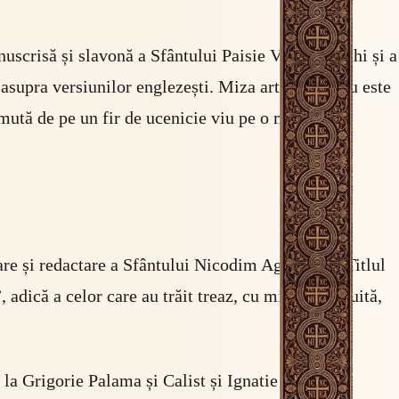
nuscrisă și slavonă a Sfântului Paisie Velicicovschi și a
 asupra versiunilor englezești. Miza articolului nu este
 mută de pe un fir de ucenicie viu pe o masă de
are și redactare a Sfântului Nicodim Aghioritul. Titlul
dică a celor care au trăit treaz, cu mintea străjuită,
 la Grigorie Palama și Calist și Ignatie Xantopol.