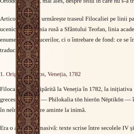
Ortodoxiei — și, mai ales, despre felul în care nu s-a t
Articolul de față urmărește traseul Filocaliei pe linii 
ucenicilor săi, linia rusă a Sfântului Teofan, linia aca
enumerarea traducerilor, ci o întrebare de fond: ce se 
traducător?
1. Originea: Athos, Veneția, 1782
Filocalia a fost tipărită la Veneția în 1782, la inițiat
grecesc complet — Philokalia tōn hierōn Nēptikōn — însea
în neîncetata luare aminte la inimă.
Era o antologie masivă: texte scrise între secolele IV 