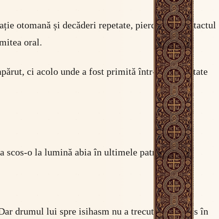
pație otomană și decăderi repetate, pierduseră contactul
smitea oral.
părut, ci acolo unde a fost primită într-o comunitate
 a scos-o la lumină abia în ultimele patru decenii.
Dar drumul lui spre isihasm nu a trecut prin Athos în