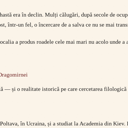
sihastă era în declin. Mulți călugări, după secole de ocu
ost, într-un fel, o încercare de a salva ce nu se mai tran
localia a produs roadele cele mai mari nu acolo unde a a
a Dragomirnei
ă — și o realitate istorică pe care cercetarea filologică
Poltava, în Ucraina, și a studiat la Academia din Kiev. 