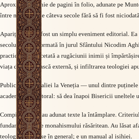
Aproximativ o mie de pagini în folio, adunate pe Munte
între mănăstiri de câteva secole fără să fi fost niciodată
Apariția ei nu a fost un simplu eveniment editorial. Ea
secolul XVIII, formată în jurul Sfântului Nicodim Aghior
practicarea neîncetată a rugăciunii inimii și împărtăși
viața duhovnicească externă, și infiltrarea teologiei apu
Publicarea Filocaliei la Veneția — unul dintre puținele 
academic, ci pastoral: să dea înapoi Bisericii uneltele 
Compilatorii nu au adunat texte la întâmplare. Criteriul 
fundamentale ale monahismului răsăritean. Au lăsat afară
teologiei ortodoxe în general; e un manual al isihiei.