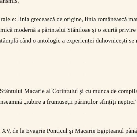
ransmis.
paralele: linia grecească de origine, linia românească ma
demică modernă a părintelui Stăniloae și o scurtă privire
întâmplă când o antologie a experienței duhovnicești se
iva Sfântului Macarie al Corintului și cu munca de compil
mnă „iubire a frumuseții părinților sfințiți neptici”, a
și XV, de la Evagrie Ponticul și Macarie Egipteanul până