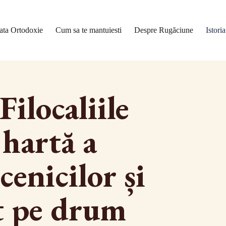
ata Ortodoxie
Cum sa te mantuiesti
Despre Rugăciune
Istori
Filocaliile
 hartă a
cenicilor și
ut pe drum