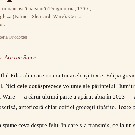
82), românească paisiană (Dragomirna, 1769),
ngleză (Palmer–Sherrard–Ware). Ce s-a
ut.
storia Ortodoxiei
as Are the Same
.
titlul Filocalia care nu conțin aceleași texte. Ediția grea
ul. Nici cele douăsprezece volume ale părintelui Dumit
Ware — a cărui ultimă parte a apărut abia în 2023 — are 
risă, anterioară chiar ediției grecești tipărite. Toate 
 spune ceva despre felul în care s-a transmis, de la un s