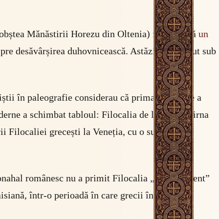
 obștea Mănăstirii Horezu din Oltenia) finalizează
un
despre desăvârșirea duhovnicească. Astăzi e cunoscut sub
iștii în paleografie considerau că prima traducere a
oderne a schimbat tabloul: Filocalia de la Dragomirna
i Filocaliei grecești la Veneția, cu o sută opt ani
monahal românesc nu a primit Filocalia „din Occident”
isiană, într-o perioadă în care grecii înșiși abia