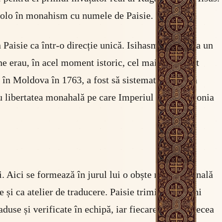
 acolo în monahism cu numele de Paisie.
 Paisie ca într-o direcție unică. Isihasmul era deja un
e erau, în acel moment istoric, cel mai important
 în Moldova în 1763, a fost să sistematizeze și să
eau libertatea monahală pe care Imperiul Rus și Polonia
. Aici se formează în jurul lui o obște multinațională
 și ca atelier de traducere. Paisie trimitea monahi
use și verificate în echipă, iar fiecare capitol trecea