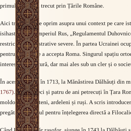
primul rând — a trecut prin Țările Române.
Aici trebuie să ne oprim asupra unui context pe care i
isihast slav. În Imperiul Rus, „Regulamentul Duhovnic
restricții administrative severe. În partea Ucrainei ocu
pentru refuzul de a accepta Roma. Singurul spațiu orto
interesați de cultură, dar mai ales sub un cler și o soc
În acest context, în 1713, la Mănăstirea Dălhăuți din 
1767)
. În cincizeci și patru de ani petrecuți în Țara 
moldoveni, munteni, ardeleni și ruși. A scris introduceri 
pregăteau cititorul pentru înțelegerea directă a Filocaliei
Când Paisie, tânăr rasofor, ajunge în 1743 la Dălhăuți și