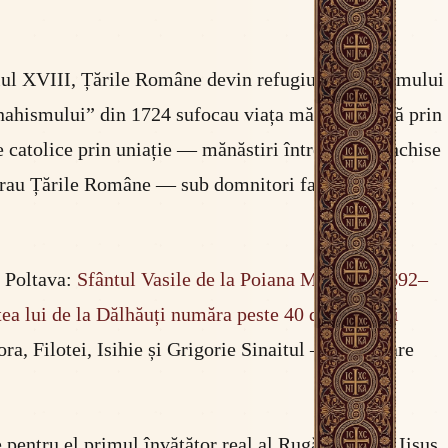
ecolul XVIII, Țările Române devin refugiul monahismului
nahismului” din 1724 sufocau viața mănăstirească prin
e catolice prin uniație — mănăstiri întregi erau închise
r erau Țările Române — sub domnitori fanarioți
n Poltava:
Sfântul Vasile de la Poiana Mărului (1692–
tea lui de la Dălhăuți număra peste 40 de călugări
ora, Filotei, Isihie și Grigorie Sinaitul — texte care
 pentru el primul învățător real al Rugăciunii lui Iisus.