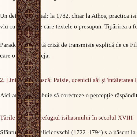
Un detaliu esențial: la 1782, chiar la Athos, practica i
viu cu tradiția pe care textele o presupun. Tipărirea a f
Paradoxal, această criză de transmisie explică de ce Fi
care o practica deja.
2. Linia românească: Paisie, ucenicii săi și întâietate
Aici articolul trebuie să corecteze o percepție răspândit
Țările Române, refugiul isihasmului în secolul XVIII
Sfântul Paisie Velicicovschi (1722–1794) s-a născut la 