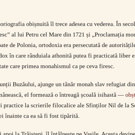
storiografia obișnuită îl trece adesea cu vederea. În s
esc” al lui Petru cel Mare din 1721 și „Proclamația mo
pate de Polonia, ortodoxia era persecutată de autoritățil
dox în care rânduiala athonită putea fi practicată libe
ietate care primea monahismul ca pe ceva firesc.
munții Buzăului, ajunge un tânăr monah slav refugiat di
Românească, el formează o întreagă școală isihastă —
obș
practice la scrierile filocalice ale Sfinților Nil de la S
 înainte ca ea să fi fost tipărită.
 apoi la Trăisteni, îl întâlnește pe Vasile. Acesta devine