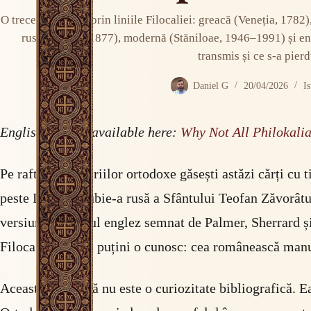
O trecere paralelă prin liniile Filocaliei: greacă (Veneția, 17
rusă (Teofan, 1877), modernă (Stăniloae, 1946–1991) și e
transmis și ce s-a pierd
Daniel G
20/04/2026
I
English version available here:
Why Not All Philokali
Pe rafturile librăriilor ortodoxe găsești astăzi cărți cu 
peste Dobrotoliubie-a rusă a Sfântului Teofan Zăvorât
versiuni. Volumul englez semnat de Palmer, Sherrard și 
Filocalie pe care puțini o cunosc: cea românească manusc
Această diferență nu este o curiozitate bibliografică. Ea