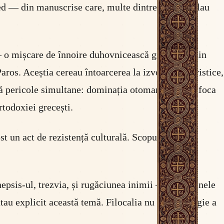
d — din manuscrise care, multe dintre ele, circulau
 o mișcare de înnoire duhovnicească grecească din
ros. Aceștia cereau întoarcerea la izvoarele patristice,
ouă pericole simultane: dominația otomană, care sufoca
rtodoxiei grecești.
t un act de rezistență culturală. Scopul nu era
nepsis-ul, trezvia, și rugăciunea inimii — disciplinele
tau explicit această temă. Filocalia nu e o antologie a