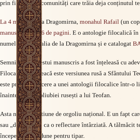
prin filtrul unei comunități care trăia deja conținutul te
La 4 mai 1769
, la Dragomirna,
monahul Rafail
(un copi
manuscris de 626 de pagini
. E o antologie filocalică î
numele de Filocalia de la Dragomirna și e catalogat
BA
Semnificația acestui manuscris a fost înțeleasă cu adevă
Filocaliei din greacă este versiunea rusă a Sfântului 
este prima traducere a unei antologii filocalice într-o 
înaintea Dobrotoliubiei rusești a lui Teofan.
Asta nu e o chestiune de orgoliu național. E un fapt c
sau „de la greci” ca o reflectare întârziată. A tălmăcit 
începeau să le adune pentru tipar.