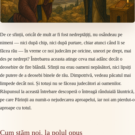
De ce sfinții, oricât de mult ar fi fost nedreptățiți, nu osândeau pe
nimeni — nici după chip, nici după purtare, chiar atunci când li se
făcea rău — în vreme ce noi judecăm pe oricine, uneori pe drept, mai
des pe nedrept? Întrebarea aceasta atinge ceva mai adânc decât o
deosebire de fire blândă. Sfinții nu erau oameni nepăsători, nici lipsiți
de putere de a deosebi binele de rău. Dimpotrivă, vedeau păcatul mai
limpede decât noi. Și totuși nu se făceau judecători ai oamenilor.
Răspunsul la această întrebare descoperă o întreagă rânduială lăuntrică,
pe care Părinții au numit-o nejudecarea aproapelui, iar noi am pierdut-o
aproape cu totul.
Cum stăm noi, la polul opus