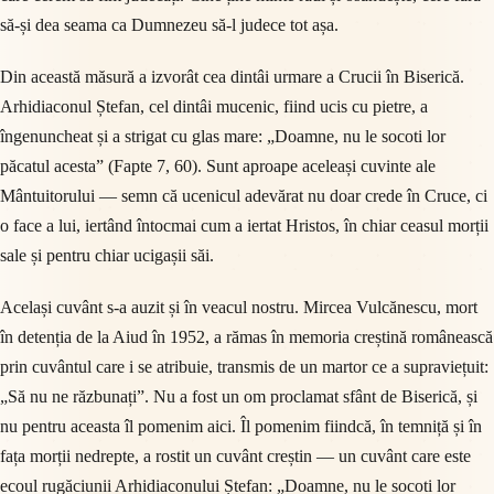
să-și dea seama ca Dumnezeu să-l judece tot așa.
Din această măsură a izvorât cea dintâi urmare a Crucii în Biserică.
Arhidiaconul Ștefan, cel dintâi mucenic, fiind ucis cu pietre, a
îngenuncheat și a strigat cu glas mare: „Doamne, nu le socoti lor
păcatul acesta” (Fapte 7, 60). Sunt aproape aceleași cuvinte ale
Mântuitorului — semn că ucenicul adevărat nu doar crede în Cruce, ci
o face a lui, iertând întocmai cum a iertat Hristos, în chiar ceasul morții
sale și pentru chiar ucigașii săi.
Același cuvânt s-a auzit și în veacul nostru. Mircea Vulcănescu, mort
în detenția de la Aiud în 1952, a rămas în memoria creștină românească
prin cuvântul care i se atribuie, transmis de un martor ce a supraviețuit:
„Să nu ne răzbunați”. Nu a fost un om proclamat sfânt de Biserică, și
nu pentru aceasta îl pomenim aici. Îl pomenim fiindcă, în temniță și în
fața morții nedrepte, a rostit un cuvânt creștin — un cuvânt care este
ecoul rugăciunii Arhidiaconului Ștefan: „Doamne, nu le socoti lor