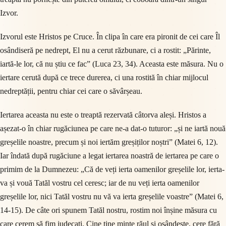
Izvor.
Izvorul este Hristos pe Cruce. În clipa în care era pironit de cei care Îl
osândiseră pe nedrept, El nu a cerut răzbunare, ci a rostit: „Părinte,
iartă-le lor, că nu știu ce fac” (Luca 23, 34). Aceasta este măsura. Nu o
iertare cerută după ce trece durerea, ci una rostită în chiar mijlocul
nedreptății, pentru chiar cei care o săvârșeau.
Iertarea aceasta nu este o treaptă rezervată câtorva aleși. Hristos a
așezat-o în chiar rugăciunea pe care ne-a dat-o tuturor: „și ne iartă nouă
greșelile noastre, precum și noi iertăm greșiților noștri” (Matei 6, 12).
Iar îndată după rugăciune a legat iertarea noastră de iertarea pe care o
primim de la Dumnezeu: „Că de veți ierta oamenilor greșelile lor, ierta-
va și vouă Tatăl vostru cel ceresc; iar de nu veți ierta oamenilor
greșelile lor, nici Tatăl vostru nu vă va ierta greșelile voastre” (Matei 6,
14-15). De câte ori spunem Tatăl nostru, rostim noi înșine măsura cu
care cerem să fim judecați. Cine ține minte răul și osândește, cere fără