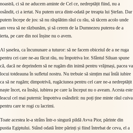
noastră, ci să ne aducem aminte de Cel ce, nedreptățit fiind, nu a
osândit, ci a iertat. Nu putem urca dintr-odată pe treapta lui Ștefan. Dar
putem începe de jos: să nu răsplătim răul cu rău, să tăcem acolo unde
am vrea să ne răzbunăm, și să cerem de la Dumnezeu puterea de a
ierta, pe care din noi înșine nu o avem.
Al șaselea, ca încununare a tuturor: să ne facem obiceiul de a ne ruga
pentru cei care ne-au făcut rău, nu împotriva lor. Sfântul Siluan spune
că, dacă ne deprindem să ne rugăm din inimă pentru vrăjmași, pacea va
locui totdeauna în sufletul nostru. Nu trebuie să simțim mai întâi iubire
ca să ne rugăm; dimpotrivă, rugăciunea pentru cel care ne-a nedreptățit
naște încet, ea însăși, iubirea pe care la început nu o aveam. Acesta este
leacul cel mai puternic împotriva osândirii: nu poți ține minte răul cuiva
pentru care te rogi cu lacrimi.
Toate acestea le-a strâns într-o singură pildă Avva Pior, părinte din
pustia Egiptului. Stând odată între părinți și fiind întrebat de ceva, el a