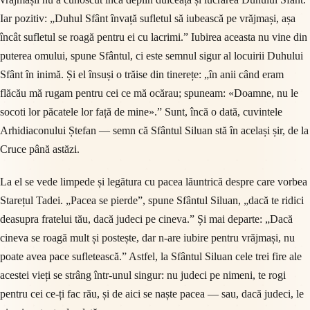
Iar pozitiv: „Duhul Sfânt învață sufletul să iubească pe vrăjmași, așa
încât sufletul se roagă pentru ei cu lacrimi.” Iubirea aceasta nu vine din
puterea omului, spune Sfântul, ci este semnul sigur al locuirii Duhului
Sfânt în inimă. Și el însuși o trăise din tinerețe: „în anii când eram
flăcău mă rugam pentru cei ce mă ocărau; spuneam: «Doamne, nu le
socoti lor păcatele lor față de mine».” Sunt, încă o dată, cuvintele
Arhidiaconului Ștefan — semn că Sfântul Siluan stă în același șir, de la
Cruce până astăzi.
La el se vede limpede și legătura cu pacea lăuntrică despre care vorbea
Starețul Tadei. „Pacea se pierde”, spune Sfântul Siluan, „dacă te ridici
deasupra fratelui tău, dacă judeci pe cineva.” Și mai departe: „Dacă
cineva se roagă mult și postește, dar n-are iubire pentru vrăjmași, nu
poate avea pace sufletească.” Astfel, la Sfântul Siluan cele trei fire ale
acestei vieți se strâng într-unul singur: nu judeci pe nimeni, te rogi
pentru cei ce-ți fac rău, și de aici se naște pacea — sau, dacă judeci, le