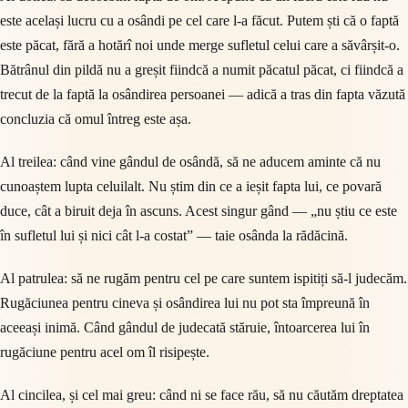
este același lucru cu a osândi pe cel care l-a făcut. Putem ști că o faptă
este păcat, fără a hotărî noi unde merge sufletul celui care a săvârșit-o.
Bătrânul din pildă nu a greșit fiindcă a numit păcatul păcat, ci fiindcă a
trecut de la faptă la osândirea persoanei — adică a tras din fapta văzută
concluzia că omul întreg este așa.
Al treilea: când vine gândul de osândă, să ne aducem aminte că nu
cunoaștem lupta celuilalt. Nu știm din ce a ieșit fapta lui, ce povară
duce, cât a biruit deja în ascuns. Acest singur gând — „nu știu ce este
în sufletul lui și nici cât l-a costat” — taie osânda la rădăcină.
Al patrulea: să ne rugăm pentru cel pe care suntem ispitiți să-l judecăm.
Rugăciunea pentru cineva și osândirea lui nu pot sta împreună în
aceeași inimă. Când gândul de judecată stăruie, întoarcerea lui în
rugăciune pentru acel om îl risipește.
Al cincilea, și cel mai greu: când ni se face rău, să nu căutăm dreptatea