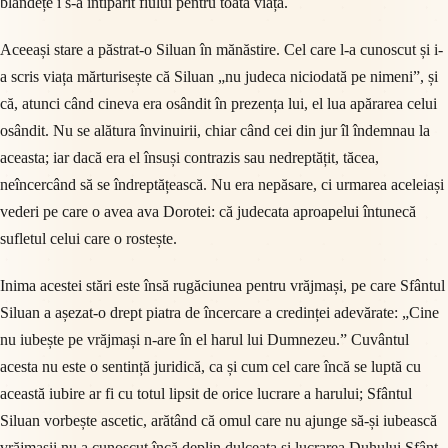
blândețe i s-a întipărit fiului pentru toată viața.
Aceeași stare a păstrat-o Siluan în mănăstire. Cel care l-a cunoscut și i-
a scris viața mărturisește că Siluan „nu judeca niciodată pe nimeni”, și
că, atunci când cineva era osândit în prezența lui, el lua apărarea celui
osândit. Nu se alătura învinuirii, chiar când cei din jur îl îndemnau la
aceasta; iar dacă era el însuși contrazis sau nedreptățit, tăcea,
neîncercând să se îndreptățească. Nu era nepăsare, ci urmarea aceleiași
vederi pe care o avea ava Dorotei: că judecata aproapelui întunecă
sufletul celui care o rostește.
Inima acestei stări este însă rugăciunea pentru vrăjmași, pe care Sfântul
Siluan a așezat-o drept piatra de încercare a credinței adevărate: „Cine
nu iubește pe vrăjmași n-are în el harul lui Dumnezeu.” Cuvântul
acesta nu este o sentință juridică, ca și cum cel care încă se luptă cu
această iubire ar fi cu totul lipsit de orice lucrare a harului; Sfântul
Siluan vorbește ascetic, arătând că omul care nu ajunge să-și iubească
vrăjmașii nu a cunoscut încă deplin dulceața și lucrarea Duhului Sfânt.