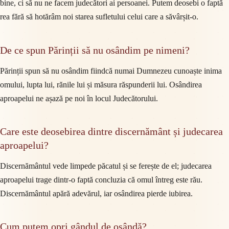
bine, ci să nu ne facem judecători ai persoanei. Putem deosebi o faptă
rea fără să hotărâm noi starea sufletului celui care a săvârșit-o.
De ce spun Părinții să nu osândim pe nimeni?
Părinții spun să nu osândim fiindcă numai Dumnezeu cunoaște inima
omului, lupta lui, rănile lui și măsura răspunderii lui. Osândirea
aproapelui ne așază pe noi în locul Judecătorului.
Care este deosebirea dintre discernământ și judecarea
aproapelui?
Discernământul vede limpede păcatul și se ferește de el; judecarea
aproapelui trage dintr-o faptă concluzia că omul întreg este rău.
Discernământul apără adevărul, iar osândirea pierde iubirea.
Cum putem opri gândul de osândă?