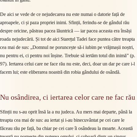
De aici se vede de ce nejudecarea nu este numai o datorie față de
aproapele, ci și paza propriei inimi. Sfinții, ferindu-se de gândul rău
despre oricine, păstrau pacea lăuntrică — iar pacea aceasta era însăși
roada nejudecării. Și tot de aici Starețul Tadei face puntea către treapta
cea mai de sus: „Domnul ne poruncește să-i iubim pe vrăjmașii noștri,
nu pentru ei, ci pentru noi înșine. Trebuie să iertăm totul din inimă” (p.
97). Iertarea celui care ne face rău nu este, deci, doar un dar pe care i-l
facem lui; este eliberarea noastră din robia gândului de osândă.
Nu osândirea, ci iertarea celor care ne fac rău
Sfinții nu s-au oprit însă la a nu judeca. Au mers mai departe, până la
treapta cea mai de sus: au iertat și i-au binecuvântat pe cei care le
făceau rău pe față, ba chiar pe cei care îi osândeau la moarte. Această
treaptă nu pornește din puterea omului, ci coboară dintr-un singur