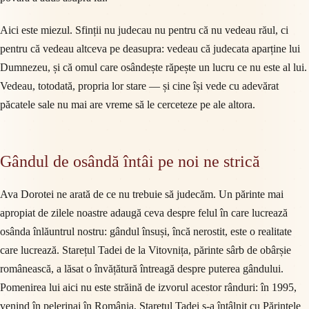
Aici este miezul. Sfinții nu judecau nu pentru că nu vedeau răul, ci
pentru că vedeau altceva pe deasupra: vedeau că judecata aparține lui
Dumnezeu, și că omul care osândește răpește un lucru ce nu este al lui.
Vedeau, totodată, propria lor stare — și cine își vede cu adevărat
păcatele sale nu mai are vreme să le cerceteze pe ale altora.
Gândul de osândă întâi pe noi ne strică
Ava Dorotei ne arată de ce nu trebuie să judecăm. Un părinte mai
apropiat de zilele noastre adaugă ceva despre felul în care lucrează
osânda înlăuntrul nostru: gândul însuși, încă nerostit, este o realitate
care lucrează. Starețul Tadei de la Vitovnița, părinte sârb de obârșie
românească, a lăsat o învățătură întreagă despre puterea gândului.
Pomenirea lui aici nu este străină de izvorul acestor rânduri: în 1995,
venind în pelerinaj în România, Starețul Tadei s-a întâlnit cu Părintele