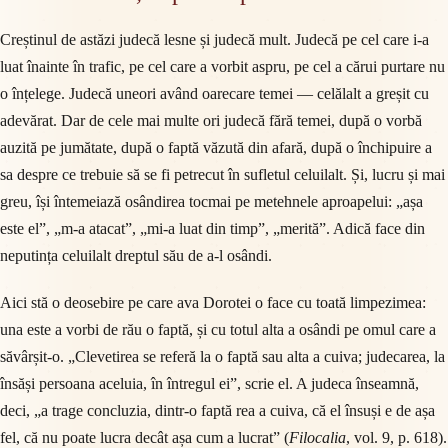
Creștinul de astăzi judecă lesne și judecă mult. Judecă pe cel care i-a
luat înainte în trafic, pe cel care a vorbit aspru, pe cel a cărui purtare nu
o înțelege. Judecă uneori având oarecare temei — celălalt a greșit cu
adevărat. Dar de cele mai multe ori judecă fără temei, după o vorbă
auzită pe jumătate, după o faptă văzută din afară, după o închipuire a
sa despre ce trebuie să se fi petrecut în sufletul celuilalt. Și, lucru și mai
greu, își întemeiază osândirea tocmai pe metehnele aproapelui: „așa
este el”, „m-a atacat”, „mi-a luat din timp”, „merită”. Adică face din
neputința celuilalt dreptul său de a-l osândi.
Aici stă o deosebire pe care ava Dorotei o face cu toată limpezimea:
una este a vorbi de rău o faptă, și cu totul alta a osândi pe omul care a
săvârșit-o. „Clevetirea se referă la o faptă sau alta a cuiva; judecarea, la
însăși persoana aceluia, în întregul ei”, scrie el. A judeca înseamnă,
deci, „a trage concluzia, dintr-o faptă rea a cuiva, că el însuși e de așa
fel, că nu poate lucra decât așa cum a lucrat” (
Filocalia
, vol. 9, p. 618).