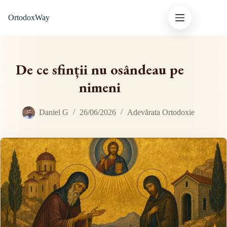
Sari
OrtodoxWay
la
conținut
De ce sfinții nu osândeau pe
nimeni
Daniel G
26/06/2026
Adevărata Ortodoxie