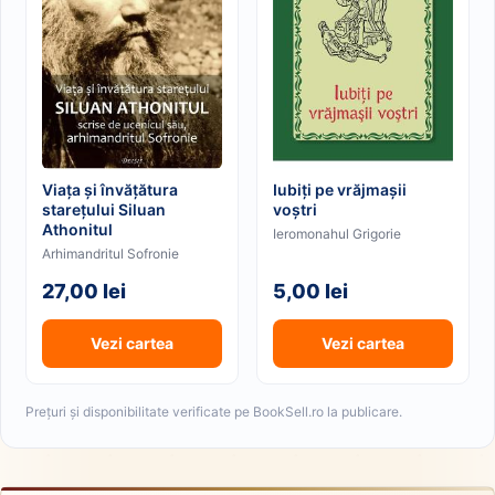
Viața și învățătura
Iubiți pe vrăjmașii
starețului Siluan
voștri
Athonitul
Ieromonahul Grigorie
Arhimandritul Sofronie
27,00 lei
5,00 lei
Vezi cartea
Vezi cartea
Prețuri și disponibilitate verificate pe BookSell.ro la publicare.