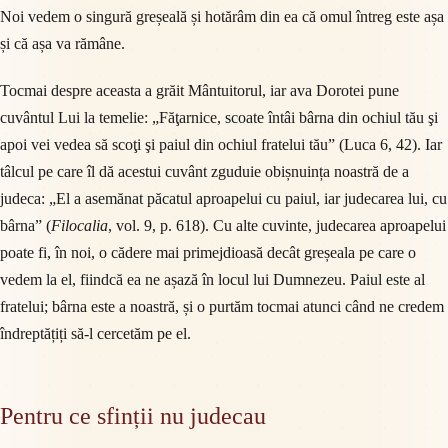
Noi vedem o singură greșeală și hotărâm din ea că omul întreg este așa
și că așa va rămâne.
Tocmai despre aceasta a grăit Mântuitorul, iar ava Dorotei pune
cuvântul Lui la temelie: „Făţarnice, scoate întâi bârna din ochiul tău şi
apoi vei vedea să scoţi şi paiul din ochiul fratelui tău” (Luca 6, 42). Iar
tâlcul pe care îl dă acestui cuvânt zguduie obișnuința noastră de a
judeca: „El a asemănat păcatul aproapelui cu paiul, iar judecarea lui, cu
bârna” (
Filocalia
, vol. 9, p. 618). Cu alte cuvinte, judecarea aproapelui
poate fi, în noi, o cădere mai primejdioasă decât greșeala pe care o
vedem la el, fiindcă ea ne așază în locul lui Dumnezeu. Paiul este al
fratelui; bârna este a noastră, și o purtăm tocmai atunci când ne credem
îndreptățiți să-l cercetăm pe el.
Pentru ce sfinții nu judecau