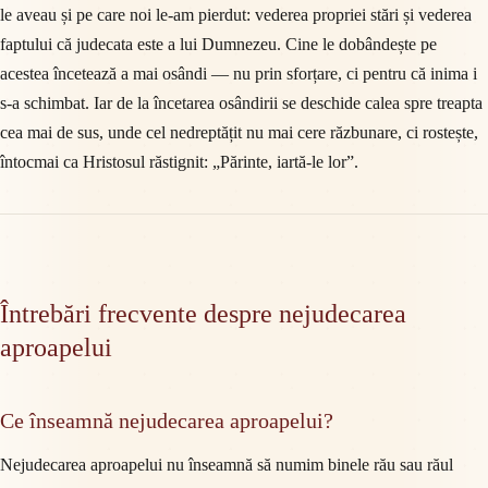
le aveau și pe care noi le-am pierdut: vederea propriei stări și vederea
faptului că judecata este a lui Dumnezeu. Cine le dobândește pe
acestea încetează a mai osândi — nu prin sforțare, ci pentru că inima i
s-a schimbat. Iar de la încetarea osândirii se deschide calea spre treapta
cea mai de sus, unde cel nedreptățit nu mai cere răzbunare, ci rostește,
întocmai ca Hristosul răstignit: „Părinte, iartă-le lor”.
Întrebări frecvente despre nejudecarea
aproapelui
Ce înseamnă nejudecarea aproapelui?
Nejudecarea aproapelui nu înseamnă să numim binele rău sau răul