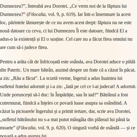
Dumnezeu?”, întreabă ava Dorotei. „Ce vrem noi de la făptura lui
Dumnezeu?” (
Filocalia
, vol. 9, p. 619). Iar într-o însemnare la acest
loc, părintele lămurește de ce nu avem acest drept: făptura nu ne este
nouă datoare cu ceva, ci lui Dumnezeu Îi este datoare, fiindcă El a
adus-o la existență și El o susține. Cel care nu a făcut firea omului nu
are cum să-i judece firea.
Pentru a arăta cât de înfricoșată este osânda, ava Dorotei aduce o pildă
din Pateric. Un mare bătrân, auzind despre un frate că a căzut în păcat,
a zis: „Rău a făcut”. La scurtă vreme, îngerul a adus înaintea lui
sufletul fratelui adormit și i-a zis: „Iată pe cel ce l-ai judecat! A adormit.
Unde poruncești să-l duc: în Împărăție, sau în iad?” Bătrânul a fost
cutremurat, fiindcă a înțeles ce povară luase asupra sa osândind. A
căzut la picioarele îngerului și a primit iertare, dar, scrie ava Dorotei,
„sufletul bătrânului nu s-a mai putut mângâia din plânsul lui până la
moarte” (
Filocalia
, vol. 9, p. 620). O singură vorbă de osândă — și ce
povară a adus asupra lui.