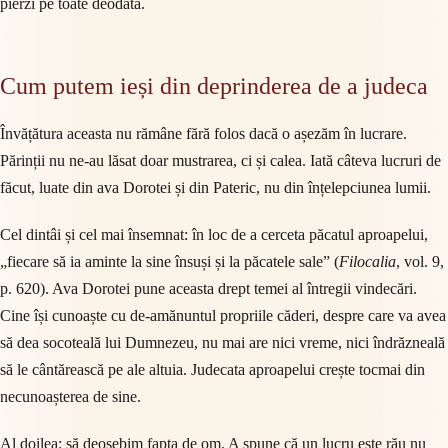
pierzi pe toate deodată.
Cum putem ieși din deprinderea de a judeca
Învățătura aceasta nu rămâne fără folos dacă o așezăm în lucrare.
Părinții nu ne-au lăsat doar mustrarea, ci și calea. Iată câteva lucruri de
făcut, luate din ava Dorotei și din Pateric, nu din înțelepciunea lumii.
Cel dintâi și cel mai însemnat: în loc de a cerceta păcatul aproapelui,
„fiecare să ia aminte la sine însuși și la păcatele sale” (
Filocalia
, vol. 9,
p. 620). Ava Dorotei pune aceasta drept temei al întregii vindecări.
Cine își cunoaște cu de-amănuntul propriile căderi, despre care va avea
să dea socoteală lui Dumnezeu, nu mai are nici vreme, nici îndrăzneală
să le cântărească pe ale altuia. Judecata aproapelui crește tocmai din
necunoașterea de sine.
Al doilea: să deosebim fapta de om. A spune că un lucru este rău nu