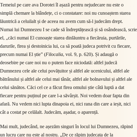
Temeiul pe care ava Dorotei îl așază pentru nejudecare nu este o
simplă chemare la blândețe, ci o constatare: noi nu cunoaștem starea
lăuntrică a celuilalt și de aceea nu avem cum să-l judecăm drept.
Numai lui Dumnezeu I se cade să îndreptățească și să osândească, scrie
el, „căci numai El cunoaște starea dinlăuntru a fiecăruia, purtările,
darurile, firea și destoinicia lui, ca să poată judeca potrivit cu fiecare,
precum numai El știe” (
Filocalia
, vol. 9, p. 620). Și adaugă o
deosebire pe care noi nu o putem face niciodată: altfel judecă
Dumnezeu cele ale celui povățuitor și altfel ale ucenicului, altfel ale
bătrânului și altfel ale celui mai tânăr, altfel ale bolnavului și altfel ale
celui sănătos. Căci cel ce a făcut firea omului știe câtă luptă a dat
fiecare pentru puținul pe care l-a săvârșit. Noi vedem doar fapta din
afară. Nu vedem nici lupta dinapoia ei, nici rana din care a ieșit, nici
cât a costat pe celălalt. Judecăm, așadar, o aparență.
Mai mult, judecând, ne așezăm singuri în locul lui Dumnezeu, răpind
un lucru care nu este al nostru. „De ce răpim judecata de la