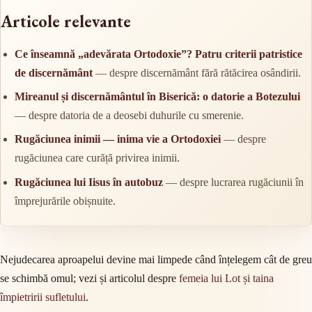
Articole relevante
Ce înseamnă „adevărata Ortodoxie”? Patru criterii patristice
de discernământ
— despre discernământ fără rătăcirea osândirii.
Mireanul și discernământul în Biserică: o datorie a Botezului
— despre datoria de a deosebi duhurile cu smerenie.
Rugăciunea inimii — inima vie a Ortodoxiei
— despre
rugăciunea care curăță privirea inimii.
Rugăciunea lui Iisus în autobuz
— despre lucrarea rugăciunii în
împrejurările obișnuite.
Nejudecarea aproapelui devine mai limpede când înțelegem cât de greu
se schimbă omul; vezi și articolul despre
femeia lui Lot și taina
împietririi sufletului
.