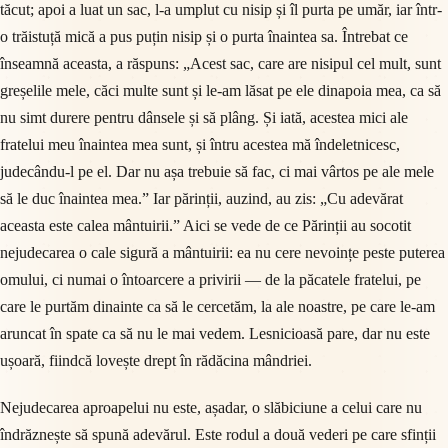
tăcut; apoi a luat un sac, l-a umplut cu nisip și îl purta pe umăr, iar într-
o trăistuță mică a pus puțin nisip și o purta înaintea sa. Întrebat ce
înseamnă aceasta, a răspuns: „Acest sac, care are nisipul cel mult, sunt
greșelile mele, căci multe sunt și le-am lăsat pe ele dinapoia mea, ca să
nu simt durere pentru dânsele și să plâng. Și iată, acestea mici ale
fratelui meu înaintea mea sunt, și întru acestea mă îndeletnicesc,
judecându-l pe el. Dar nu așa trebuie să fac, ci mai vârtos pe ale mele
să le duc înaintea mea.” Iar părinții, auzind, au zis: „Cu adevărat
aceasta este calea mântuirii.” Aici se vede de ce Părinții au socotit
nejudecarea o cale sigură a mântuirii: ea nu cere nevoințe peste puterea
omului, ci numai o întoarcere a privirii — de la păcatele fratelui, pe
care le purtăm dinainte ca să le cercetăm, la ale noastre, pe care le-am
aruncat în spate ca să nu le mai vedem. Lesnicioasă pare, dar nu este
ușoară, fiindcă lovește drept în rădăcina mândriei.
Nejudecarea aproapelui nu este, așadar, o slăbiciune a celui care nu
îndrăznește să spună adevărul. Este rodul a două vederi pe care sfinții