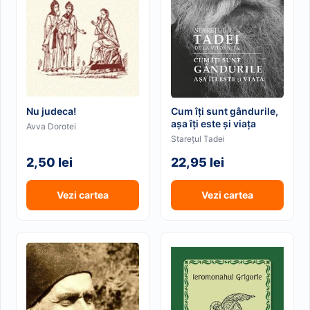
Nu judeca!
Cum îți sunt gândurile,
așa îți este și viața
Avva Dorotei
Starețul Tadei
2,50 lei
22,95 lei
Vezi cartea
Vezi cartea