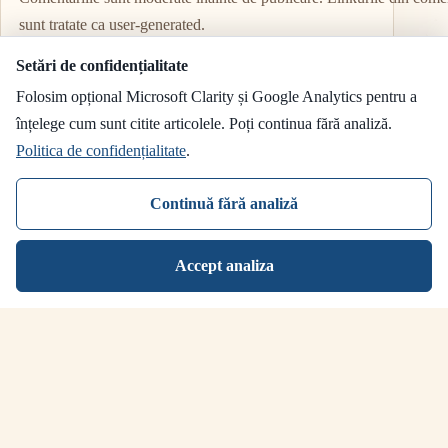
sunt tratate ca user-generated.
Setări de confidențialitate
Folosim opțional Microsoft Clarity și Google Analytics pentru a
Nume
*
înțelege cum sunt citite articolele. Poți continua fără analiză.
Politica de confidențialitate
.
Email
*
Continuă fără analiză
Adaugă un comentariu
*
Accept analiza