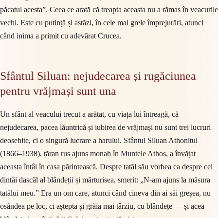
păcatul acesta”. Ceea ce arată că treapta aceasta nu a rămas în veacurile
vechi. Este cu putință și astăzi, în cele mai grele împrejurări, atunci
când inima a primit cu adevărat Crucea.
Sfântul Siluan: nejudecarea și rugăciunea
pentru vrăjmași sunt una
Un sfânt al veacului trecut a arătat, cu viața lui întreagă, că
nejudecarea, pacea lăuntrică și iubirea de vrăjmași nu sunt trei lucruri
deosebite, ci o singură lucrare a harului. Sfântul Siluan Athonitul
(1866–1938), țăran rus ajuns monah în Muntele Athos, a învățat
aceasta întâi în casa părintească. Despre tatăl său vorbea ca despre cel
dintâi dascăl al blândeții și mărturisea, smerit: „N-am ajuns la măsura
tatălui meu.” Era un om care, atunci când cineva din ai săi greșea, nu
osândea pe loc, ci aștepta și grăia mai târziu, cu blândețe — și acea